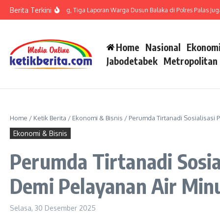
Lewati ke konten
Berita Terkini
 LP di Polsek Barteng, Tiga Laporan Warga Dusun Balaka di Polres Palas Juga Haru
Home
Nasional
Ekonomi
Jabodetabek
Metropolitan
Home
/
Ketik Berita
/
Ekonomi & Bisnis
/
Perumda Tirtanadi Sosialisasi 
Ekonomi & Bisnis
Perumda Tirtanadi Sosial
Demi Pelayanan Air Mi
Selasa, 30 Desember 2025