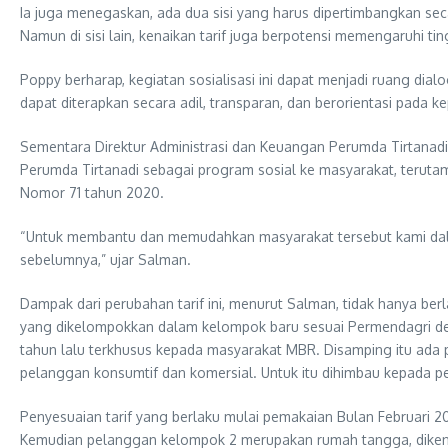
Ia juga menegaskan, ada dua sisi yang harus dipertimbangkan seca
Namun di sisi lain, kenaikan tarif juga berpotensi memengaruhi ting
Poppy berharap, kegiatan sosialisasi ini dapat menjadi ruang dia
dapat diterapkan secara adil, transparan, dan berorientasi pada 
Sementara Direktur Administrasi dan Keuangan Perumda Tirtana
Perumda Tirtanadi sebagai program sosial ke masyarakat, terut
Nomor 71 tahun 2020.
“Untuk membantu dan memudahkan masyarakat tersebut kami dalam 
sebelumnya,” ujar Salman.
Dampak dari perubahan tarif ini, menurut Salman, tidak hanya berl
yang dikelompokkan dalam kelompok baru sesuai Permendagri deng
tahun lalu terkhusus kepada masyarakat MBR. Disamping itu ada p
pelanggan konsumtif dan komersial. Untuk itu dihimbau kepada p
Penyesuaian tarif yang berlaku mulai pemakaian Bulan Februari 20
Kemudian pelanggan kelompok 2 merupakan rumah tangga, dikenak