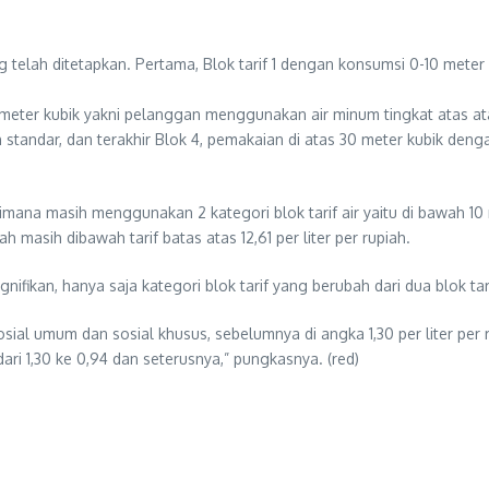
ang telah ditetapkan. Pertama, Blok tarif 1 dengan konsumsi 0-10 me
ter kubik yakni pelanggan menggunakan air minum tingkat atas atau
 standar, dan terakhir Blok 4, pemakaian di atas 30 meter kubik d
imana masih menggunakan 2 kategori blok tarif air yaitu di bawah 10 
ah masih dibawah tarif batas atas 12,61 per liter per rupiah.
fikan, hanya saja kategori blok tarif yang berubah dari dua blok tari
ial umum dan sosial khusus, sebelumnya di angka 1,30 per liter per r
dari 1,30 ke 0,94 dan seterusnya,” pungkasnya. (red)