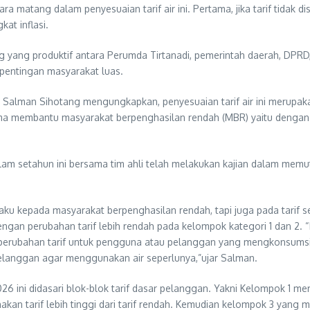
ra matang dalam penyesuaian tarif air ini. Pertama, jika tarif tida
kat inflasi.
log yang produktif antara Perumda Tirtanadi, pemerintah daerah, DPRD
kepentingan masyarakat luas.
di Salman Sihotang mengungkapkan, penyesuaian tarif air ini meru
ama membantu masyarakat berpenghasilan rendah (MBR) yaitu dengan
setahun ini bersama tim ahli telah melakukan kajian dalam memutus
aku kepada masyarakat berpenghasilan rendah, tapi juga pada tarif se
an perubahan tarif lebih rendah pada kelompok kategori 1 dan 2. “P
erubahan tarif untuk pengguna atau pelanggan yang mengkonsumsi air
elanggan agar menggunakan air seperlunya,”ujar Salman.
26 ini didasari blok-blok tarif dasar pelanggan. Yakni Kelompok 1 me
an tarif lebih tinggi dari tarif rendah. Kemudian kelompok 3 yang