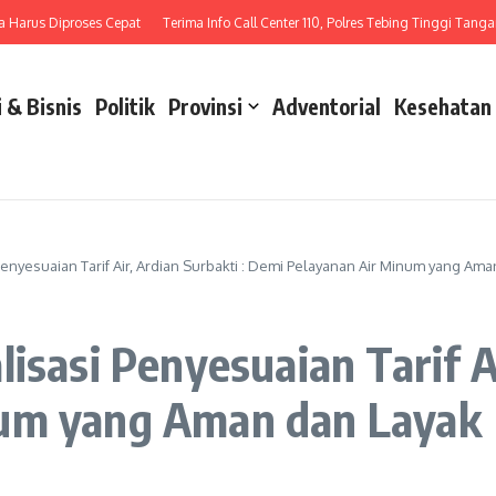
s Diproses Cepat
Terima Info Call Center 110, Polres Tebing Tinggi Tangani Lak
 & Bisnis
Politik
Provinsi
Adventorial
Kesehatan
Penyesuaian Tarif Air, Ardian Surbakti : Demi Pelayanan Air Minum yang Ama
isasi Penyesuaian Tarif Ai
num yang Aman dan Layak