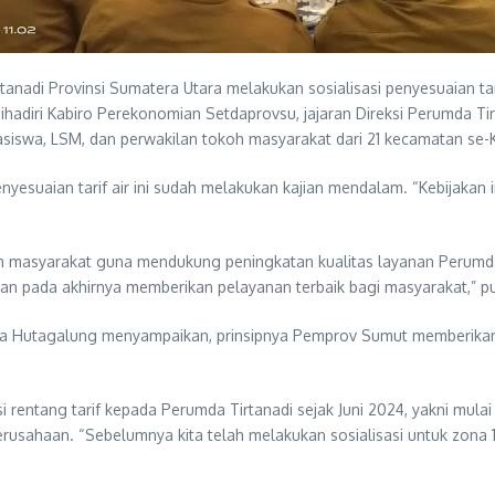
adi Provinsi Sumatera Utara melakukan sosialisasi penyesuaian tari
dihadiri Kabiro Perekonomian Setdaprovsu, jajaran Direksi Perumda 
iswa, LSM, dan perwakilan tokoh masyarakat dari 21 kecamatan se-
nyesuaian tarif air ini sudah melakukan kajian mendalam. “Kebijakan
an masyarakat guna mendukung peningkatan kualitas layanan Perum
dan pada akhirnya memberikan pelayanan terbaik bagi masyarakat,” 
 Hutagalung menyampaikan, prinsipnya Pemprov Sumut memberikan pe
ntang tarif kepada Perumda Tirtanadi sejak Juni 2024, yakni mulai 
haan. “Sebelumnya kita telah melakukan sosialisasi untuk zona 1, 