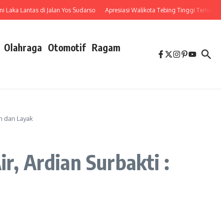
a Lantas di Jalan Yos Sudarso
Apresiasi Walikota Tebing Tinggi Terhadap Pen
Olahraga
Otomotif
Ragam
n dan Layak
r, Ardian Surbakti :