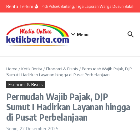
Lewati ke konten
Berita Terkini
Terkait LP di Polsek Barteng, Tiga Laporan Warga Dusun Balaka di 
Menu
Home
/
Ketik Berita
/
Ekonomi & Bisnis
/
Permudah Wajib Pajak, DJP
Sumut I Hadirkan Layanan hingga di Pusat Perbelanjaan
Ekonomi & Bisnis
Permudah Wajib Pajak, DJP
Sumut I Hadirkan Layanan hingga
di Pusat Perbelanjaan
Senin, 22 Desember 2025