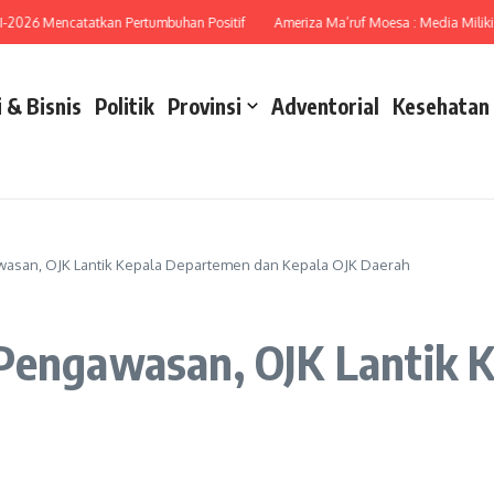
6 Mencatatkan Pertumbuhan Positif
Ameriza Ma’ruf Moesa : Media Miliki Peran
 & Bisnis
Politik
Provinsi
Adventorial
Kesehatan
wasan, OJK Lantik Kepala Departemen dan Kepala OJK Daerah
 Pengawasan, OJK Lantik 