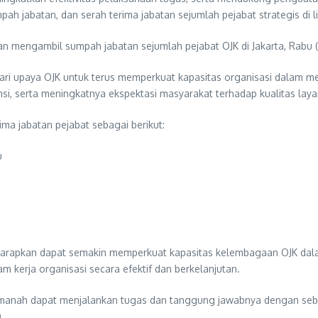
h jabatan, dan serah terima jabatan sejumlah pejabat strategis di 
an mengambil sumpah jabatan sejumlah pejabat OJK di Jakarta, Rabu (
dari upaya OJK untuk terus memperkuat kapasitas organisasi dalam 
si, serta meningkatnya ekspektasi masyarakat terhadap kualitas la
ma jabatan pejabat sebagai berikut:
u
a diharapkan dapat semakin memperkuat kapasitas kelembagaan OJK d
kerja organisasi secara efektif dan berkelanjutan.
n amanah dapat menjalankan tugas dan tanggung jawabnya dengan seba
)