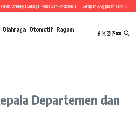
 Strategis Sebagai Mitra Bank Indonesia
Serapan Anggaran Terendah, Inspektor
Olahraga
Otomotif
Ragam
Kepala Departemen dan