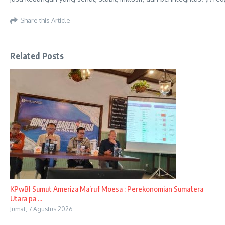
Share this Article
Related Posts
KPwBI Sumut Ameriza Ma’ruf Moesa : Perekonomian Sumatera
Utara pa ...
Jumat, 7 Agustus 2026