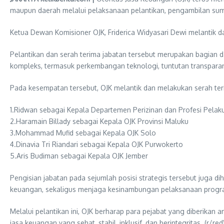
maupun daerah melalui pelaksanaan pelantikan, pengambilan sumpa
Ketua Dewan Komisioner OJK, Friderica Widyasari Dewi melantik d
Pelantikan dan serah terima jabatan tersebut merupakan bagian 
kompleks, termasuk perkembangan teknologi, tuntutan transparan
Pada kesempatan tersebut, OJK melantik dan melakukan serah teri
1.Ridwan sebagai Kepala Departemen Perizinan dan Profesi Pelak
2.Haramain Billady sebagai Kepala OJK Provinsi Maluku
3.Mohammad Mufid sebagai Kepala OJK Solo
4.Dinavia Tri Riandari sebagai Kepala OJK Purwokerto
5.Aris Budiman sebagai Kepala OJK Jember
Pengisian jabatan pada sejumlah posisi strategis tersebut jug
keuangan, sekaligus menjaga kesinambungan pelaksanaan program 
Melalui pelantikan ini, OJK berharap para pejabat yang diberika
jasa keuangan yang sehat, stabil, inklusif, dan berintegritas. (r/red