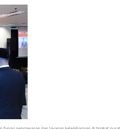
an fungsi pengawasan dan layanan kelembagaan di tingkat pusat