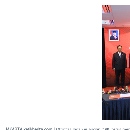
JAKARTA ketikberita.com |
Otoritas Jasa Keuangan (OJK) terus me