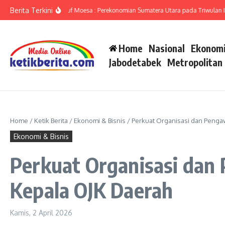
Lewati ke konten
Berita Terkini
umut Ameriza Ma’ruf Moesa : Perekonomian Sumatera Utara pada Triwulan II-202
Home
Nasional
Ekonomi
Jabodetabek
Metropolitan
Home
/
Ketik Berita
/
Ekonomi & Bisnis
/
Perkuat Organisasi dan Penga
Ekonomi & Bisnis
Perkuat Organisasi dan
Kepala OJK Daerah
Kamis, 2 April 2026