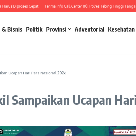
rus Diproses Cepat
Terima Info Call Center 110, Polres Tebing Tinggi Tangani L
 & Bisnis
Politik
Provinsi
Adventorial
Kesehatan
kan Ucapan Hari Pers Nasional 2026
il Sampaikan Ucapan Hari