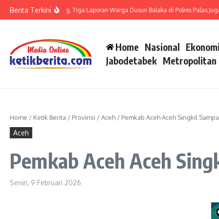
Lewati ke konten
Berita Terkini
t LP di Polsek Barteng, Tiga Laporan Warga Dusun Balaka di Polres Palas Juga Ha
Home
Nasional
Ekonomi
Jabodetabek
Metropolitan
Home
/
Ketik Berita
/
Provinsi
/
Aceh
/
Pemkab Aceh Aceh Singkil Sampai
Aceh
Pemkab Aceh Aceh Singk
Senin, 9 Februari 2026