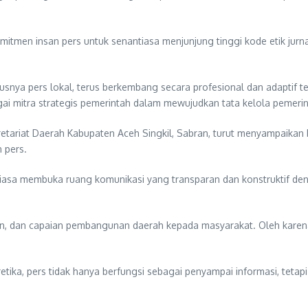
tmen insan pers untuk senantiasa menjunjung tinggi kode etik jurna
usnya pers lokal, terus berkembang secara profesional dan adaptif t
ebagai mitra strategis pemerintah dalam mewujudkan tata kelola peme
retariat Daerah Kabupaten Aceh Singkil, Sabran, turut menyampaika
 pers.
asa membuka ruang komunikasi yang transparan dan konstruktif den
n, dan capaian pembangunan daerah kepada masyarakat. Oleh karena i
tika, pers tidak hanya berfungsi sebagai penyampai informasi, tetap