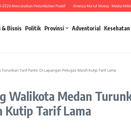
26 Mencatatkan Pertumbuhan Positif
Ameriza Ma’ruf Moesa : Media Miliki Pera
 & Bisnis
Politik
Provinsi
Adventorial
Kesehatan
urunkan Tarif Parkir, Di Lapangan Petugas Masih Kutip Tarif Lama
 Walikota Medan Turunkan
 Kutip Tarif Lama