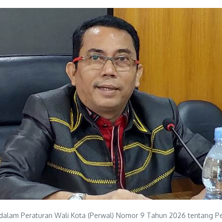
 dalam Peraturan Wali Kota (Perwal) Nomor 9 Tahun 2026 tentang Peni