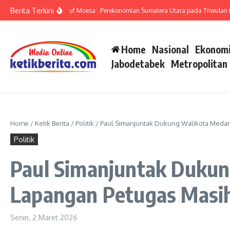
Lewati ke konten
Berita Terkini
umut Ameriza Ma’ruf Moesa : Perekonomian Sumatera Utara pada Triwulan II-20
Home
Nasional
Ekonomi
Jabodetabek
Metropolitan
Home
/
Ketik Berita
/
Politik
/
Paul Simanjuntak Dukung Walikota Medan T
Politik
Paul Simanjuntak Dukung
Lapangan Petugas Masih
Senin, 2 Maret 2026