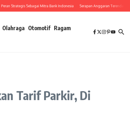
n Strategis Sebagai Mitra Bank Indonesia
Serapan Anggaran Terendah, Inspektor
Olahraga
Otomotif
Ragam
 Tarif Parkir, Di