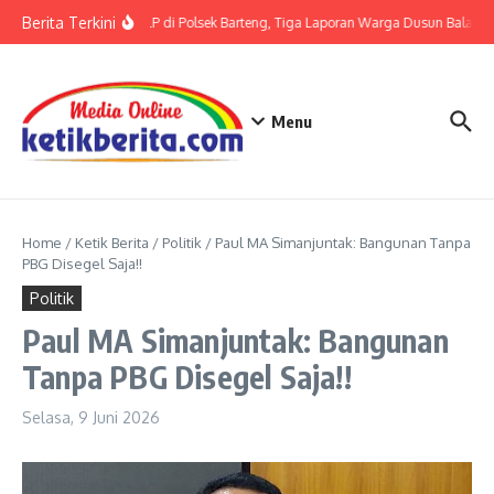
Lewati ke konten
Berita Terkini
Terkait LP di Polsek Barteng, Tiga Laporan Warga Dusun Balaka d
Menu
Home
/
Ketik Berita
/
Politik
/
Paul MA Simanjuntak: Bangunan Tanpa
PBG Disegel Saja!!
Politik
Paul MA Simanjuntak: Bangunan
Tanpa PBG Disegel Saja!!
Selasa, 9 Juni 2026