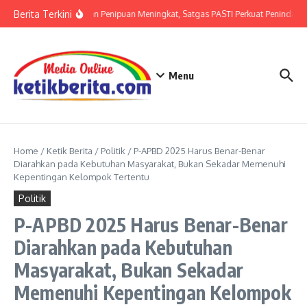
Lewati ke konten
Berita Terkini
Ancaman Penipuan Meningkat, Satgas PASTI Perkuat Penindakan
Menu
Home
/
Ketik Berita
/
Politik
/
P-APBD 2025 Harus Benar-Benar
Diarahkan pada Kebutuhan Masyarakat, Bukan Sekadar Memenuhi
Kepentingan Kelompok Tertentu
Politik
P-APBD 2025 Harus Benar-Benar
Diarahkan pada Kebutuhan
Masyarakat, Bukan Sekadar
Memenuhi Kepentingan Kelompok