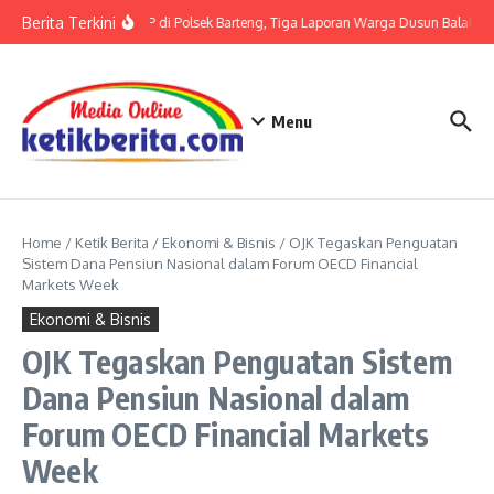
Lewati ke konten
Berita Terkini
Terkait LP di Polsek Barteng, Tiga Laporan Warga Dusun Balaka di
Menu
Home
/
Ketik Berita
/
Ekonomi & Bisnis
/
OJK Tegaskan Penguatan
Sistem Dana Pensiun Nasional dalam Forum OECD Financial
Markets Week
Ekonomi & Bisnis
OJK Tegaskan Penguatan Sistem
Dana Pensiun Nasional dalam
Forum OECD Financial Markets
Week