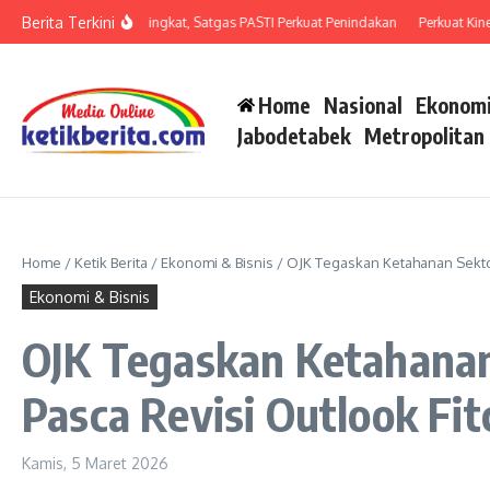
Lewati ke konten
Berita Terkini
man Penipuan Meningkat, Satgas PASTI Perkuat Penindakan
Perkuat Kinerja O
Home
Nasional
Ekonomi
Jabodetabek
Metropolitan
Home
/
Ketik Berita
/
Ekonomi & Bisnis
/
OJK Tegaskan Ketahanan Sekto
Ekonomi & Bisnis
OJK Tegaskan Ketahana
Pasca Revisi Outlook Fit
Kamis, 5 Maret 2026