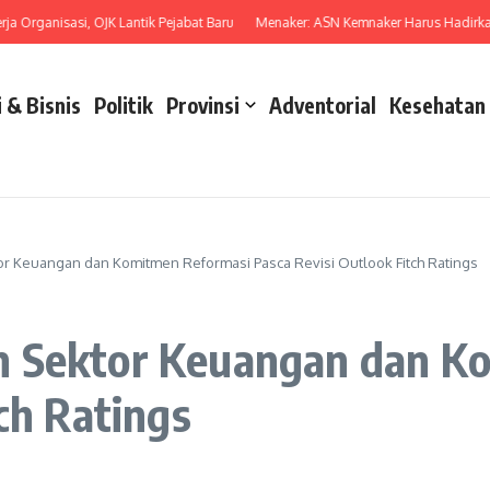
rganisasi, OJK Lantik Pejabat Baru
Menaker: ASN Kemnaker Harus Hadirkan D
 & Bisnis
Politik
Provinsi
Adventorial
Kesehatan
r Keuangan dan Komitmen Reformasi Pasca Revisi Outlook Fitch Ratings
n Sektor Keuangan dan K
ch Ratings