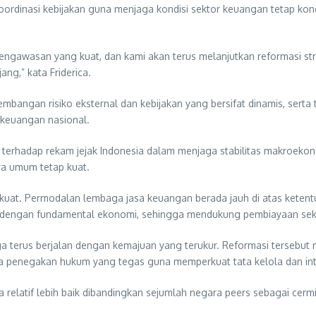
koordinasi kebijakan guna menjaga kondisi sektor keuangan tetap k
engawasan yang kuat, dan kami akan terus melanjutkan reformasi st
ng,” kata Friderica.
embangan risiko eksternal dan kebijakan yang bersifat dinamis, serta
 keuangan nasional.
terhadap rekam jejak Indonesia dalam menjaga stabilitas makroekono
ra umum tetap kuat.
uat. Permodalan lembaga jasa keuangan berada jauh di atas ketentuan
an dengan fundamental ekonomi, sehingga mendukung pembiayaan sek
 terus berjalan dengan kemajuan yang terukur. Reformasi tersebut 
erta penegakan hukum yang tegas guna memperkuat tata kelola dan int
relatif lebih baik dibandingkan sejumlah negara peers sebagai cerm