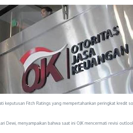
i keputusan Fitch Ratings yang mempertahankan peringkat kredit so
ari Dewi, menyampaikan bahwa saat ini OJK mencermati revisi outloo