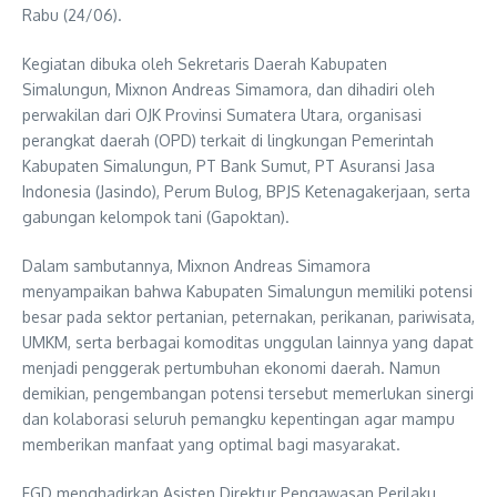
Rabu (24/06).
Kegiatan dibuka oleh Sekretaris Daerah Kabupaten
Simalungun, Mixnon Andreas Simamora, dan dihadiri oleh
perwakilan dari OJK Provinsi Sumatera Utara, organisasi
perangkat daerah (OPD) terkait di lingkungan Pemerintah
Kabupaten Simalungun, PT Bank Sumut, PT Asuransi Jasa
Indonesia (Jasindo), Perum Bulog, BPJS Ketenagakerjaan, serta
gabungan kelompok tani (Gapoktan).
Dalam sambutannya, Mixnon Andreas Simamora
menyampaikan bahwa Kabupaten Simalungun memiliki potensi
besar pada sektor pertanian, peternakan, perikanan, pariwisata,
UMKM, serta berbagai komoditas unggulan lainnya yang dapat
menjadi penggerak pertumbuhan ekonomi daerah. Namun
demikian, pengembangan potensi tersebut memerlukan sinergi
dan kolaborasi seluruh pemangku kepentingan agar mampu
memberikan manfaat yang optimal bagi masyarakat.
FGD menghadirkan Asisten Direktur Pengawasan Perilaku