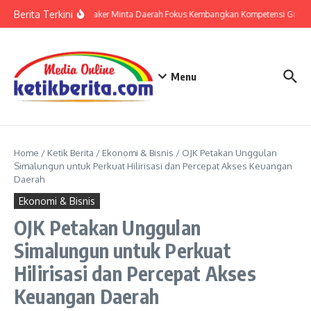
Lewati ke konten
Berita Terkini
Wamenaker Minta Daerah Fokus Kembangkan Kompetensi Green J
Menu
Home
/
Ketik Berita
/
Ekonomi & Bisnis
/
OJK Petakan Unggulan
Simalungun untuk Perkuat Hilirisasi dan Percepat Akses Keuangan
Daerah
Ekonomi & Bisnis
OJK Petakan Unggulan
Simalungun untuk Perkuat
Hilirisasi dan Percepat Akses
Keuangan Daerah