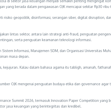
la di sektor jasa keuangan menjadi semakin penting mengingat kompl
ngan yang berada dalam pengawasan OJK mencapai sekitar Rp30 ribu tr
 risiko geopolitik, disinformasi, serangan siber, digital disruption, 
akan lintas sektor, antara lain strategi anti-fraud, penguatan peng
entingan, serta penguatan keamanan teknologi informasi.
 Sistem Informasi, Manajemen SDM, dan Organisasi Universitas M
pinan masa depan.
tas, kejujuran. Kalau dalam bahasa agama itu tabligh, amanah, fathanah
rasumber OJK mengenai penguatan budaya etika dan governance agar ti
Governance Summit 2026, termasuk Innovation Paper Competition yan
 jasa keuangan yang berintegritas dan kredibel.