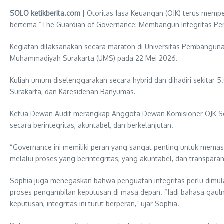
SOLO ketikberita.com |
Otoritas Jasa Keuangan (OJK) terus memper
bertema “The Guardian of Governance: Membangun Integritas Pem
Kegiatan dilaksanakan secara maraton di Universitas Pembangunan
Muhammadiyah Surakarta (UMS) pada 22 Mei 2026.
Kuliah umum diselenggarakan secara hybrid dan dihadiri sekitar 5
Surakarta, dan Karesidenan Banyumas.
Ketua Dewan Audit merangkap Anggota Dewan Komisioner OJK S
secara berintegritas, akuntabel, dan berkelanjutan.
“Governance ini memiliki peran yang sangat penting untuk memasti
melalui proses yang berintegritas, yang akuntabel, dan transpar
Sophia juga menegaskan bahwa penguatan integritas perlu dimulai
proses pengambilan keputusan di masa depan. “Jadi bahasa gaulnya
keputusan, integritas ini turut berperan,” ujar Sophia.