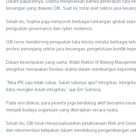
Dalam paparannya, Sophia menjelaskan bahwa penerapan tata kelo
keuangan yang diawasi OJK. Saat ini, total aset sektor jasa keua
Selain itu, Sophia juga menyoroti berbagai tantangan global seperti
penguatan governance dan cyber resilience.
OJK terus mendorong penguatan tata kelola melalui berbagai kebij
profesi penunjang sektor jasa keuangan, pengelolaan konflik kep
Dalam kesempatan yang sama, Wakil Rektor IV Bidang Manajemen
integritas merupakan fondasi utama dalam membangun kepemim
“Nilai IPK saja tidak cukup. Salah satunya apa? Integritas. Integri
kata, mungkin itulah integritas,” ujar Em Sutrisna.
Pada sesi diskusi, para peserta juga berdialog aktif bersama na
menjadi budaya organisasi yang diterapkan secara nyata.
Selain itu, OJK turut menyosialisasikan pelaksanaan Risk and 
dan rekomendasi kebijakan dalam mendukung pengembangan sektor