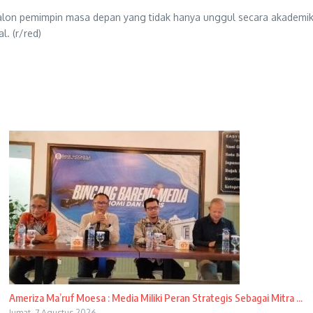
calon pemimpin masa depan yang tidak hanya unggul secara akademik,
. (r/red)
Ameriza Ma’ruf Moesa : Media Miliki Peran Strategis Sebagai Mitra ...
Jumat, 7 Agustus 2026