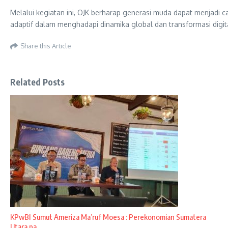
Melalui kegiatan ini, OJK berharap generasi muda dapat menjadi 
adaptif dalam menghadapi dinamika global dan transformasi digital
Share this Article
Related Posts
KPwBI Sumut Ameriza Ma’ruf Moesa : Perekonomian Sumatera
Utara pa ...