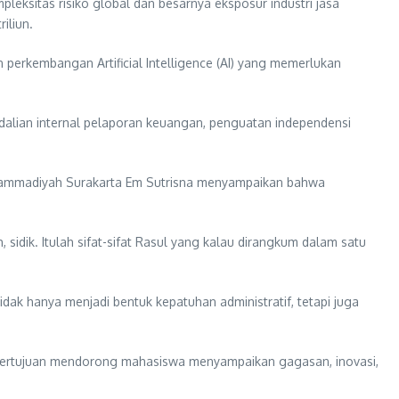
eksitas risiko global dan besarnya eksposur industri jasa
iliun.
dan perkembangan Artificial Intelligence (AI) yang memerlukan
endalian internal pelaporan keuangan, penguatan independensi
uhammadiyah Surakarta Em Sutrisna menyampaikan bahwa
, sidik. Itulah sifat-sifat Rasul yang kalau dirangkum dalam satu
dak hanya menjadi bentuk kepatuhan administratif, tetapi juga
g bertujuan mendorong mahasiswa menyampaikan gagasan, inovasi,