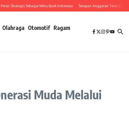
 Strategis Sebagai Mitra Bank Indonesia
Serapan Anggaran Terendah, Inspektor
Olahraga
Otomotif
Ragam
nerasi Muda Melalui