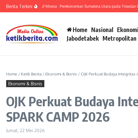
Lewati ke konten
Berita Terkini
mut Ameriza Ma’ruf Moesa : Perekonomian Sumatera Utara pada Triwulan II-202
Home
Nasional
Ekonomi
Jabodetabek
Metropolitan
Home
/
Ketik Berita
/
Ekonomi & Bisnis
/
OJK Perkuat Budaya Integrita
Ekonomi & Bisnis
OJK Perkuat Budaya Int
SPARK CAMP 2026
Jumat, 22 Mei 2026