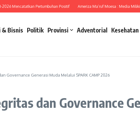
6 Mencatatkan Pertumbuhan Positif
Ameriza Ma’ruf Moesa : Media Miliki Peran
 & Bisnis
Politik
Provinsi
Adventorial
Kesehatan
s dan Governance Generasi Muda Melalui SPARK CAMP 2026
egritas dan Governance Ge