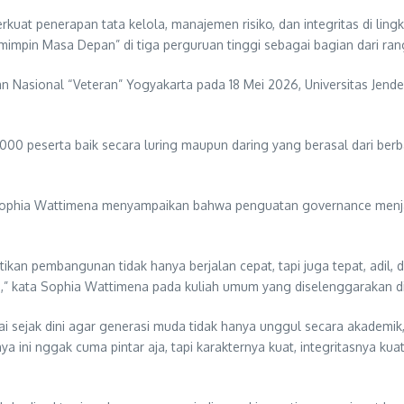
kuat penerapan tata kelola, manajemen risiko, dan integritas di li
impin Masa Depan” di tiga perguruan tinggi sebagai bagian dari r
 Nasional “Veteran” Yogyakarta pada 18 Mei 2026, Universitas Jend
.000 peserta baik secara luring maupun daring yang berasal dari berb
ophia Wattimena menyampaikan bahwa penguatan governance menja
kan pembangunan tidak hanya berjalan cepat, tapi juga tepat, adil, d
an,” kata Sophia Wattimena pada kuliah umum yang diselenggarakan d
 sejak dini agar generasi muda tidak hanya unggul secara akademik,
 ini nggak cuma pintar aja, tapi karakternya kuat, integritasnya ku