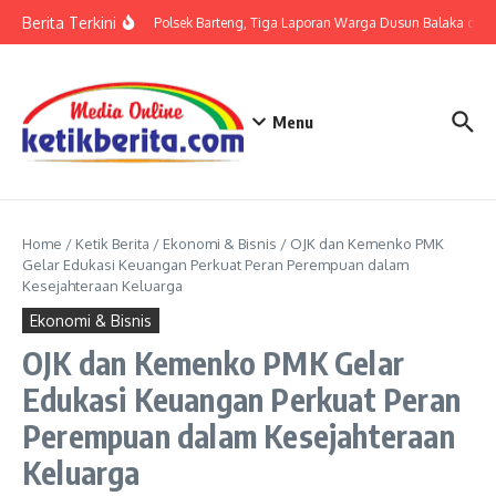
Lewati ke konten
Berita Terkini
Terkait LP di Polsek Barteng, Tiga Laporan Warga Dusun Balaka di Po
Menu
Home
/
Ketik Berita
/
Ekonomi & Bisnis
/
OJK dan Kemenko PMK
Gelar Edukasi Keuangan Perkuat Peran Perempuan dalam
Kesejahteraan Keluarga
Ekonomi & Bisnis
OJK dan Kemenko PMK Gelar
Edukasi Keuangan Perkuat Peran
Perempuan dalam Kesejahteraan
Keluarga