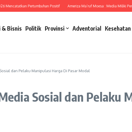
encatatkan Pertumbuhan Positif
Ameriza Ma’ruf Moesa : Media Miliki Peran Str
 & Bisnis
Politik
Provinsi
Adventorial
Kesehatan
 Sosial dan Pelaku Manipulasi Harga Di Pasar Modal
 Media Sosial dan Pelaku 