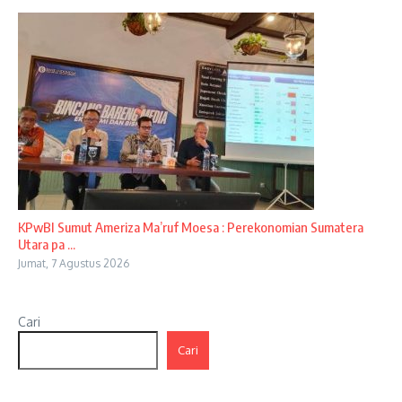
KPwBI Sumut Ameriza Ma’ruf Moesa : Perekonomian Sumatera
Utara pa ...
Jumat, 7 Agustus 2026
Cari
Cari