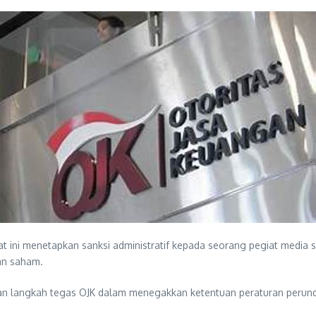
t ini menetapkan sanksi administratif kepada seorang pegiat media 
an saham.
n langkah tegas OJK dalam menegakkan ketentuan peraturan perun