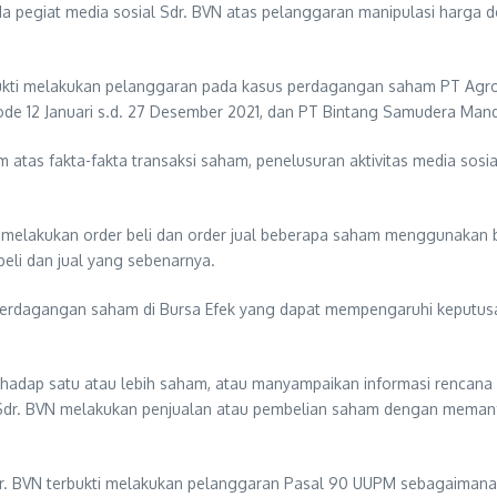
a pegiat media sosial Sdr. BVN atas pelanggaran manipulasi harga 
bukti melakukan pelanggaran pada kasus perdagangan saham PT Agro Y
e 12 Januari s.d. 27 Desember 2021, dan PT Bintang Samudera Mandiri
as fakta-fakta transaksi saham, penelusuran aktivitas media sosial 
gan melakukan order beli dan order jual beberapa saham menggunaka
eli dan jual yang sebenarnya.
perdagangan saham di Bursa Efek yang dapat mempengaruhi keputusa
 terhadap satu atau lebih saham, atau manyampaikan informasi renca
 Sdr. BVN melakukan penjualan atau pembelian saham dengan memanfa
Sdr. BVN terbukti melakukan pelanggaran Pasal 90 UUPM sebagaiman