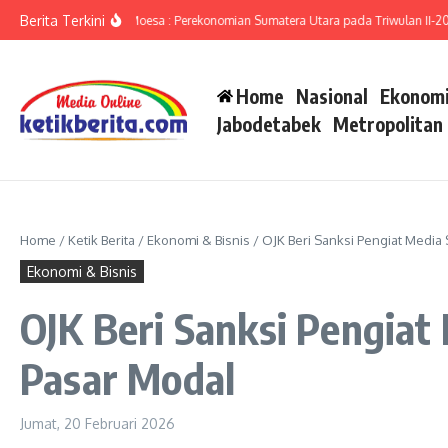
Lewati ke konten
Berita Terkini
 Ameriza Ma’ruf Moesa : Perekonomian Sumatera Utara pada Triwulan II-2026 M
Home
Nasional
Ekonomi
Jabodetabek
Metropolitan
Home
/
Ketik Berita
/
Ekonomi & Bisnis
/
OJK Beri Sanksi Pengiat Media
Ekonomi & Bisnis
OJK Beri Sanksi Pengiat
Pasar Modal
Jumat, 20 Februari 2026