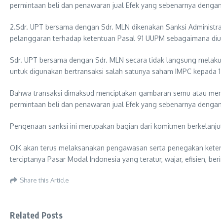
permintaan beli dan penawaran jual Efek yang sebenarnya denga
2.Sdr. UPT bersama dengan Sdr. MLN dikenakan Sanksi Administrat
pelanggaran terhadap ketentuan Pasal 91 UUPM sebagaimana di
Sdr. UPT bersama dengan Sdr. MLN secara tidak langsung melakuk
untuk digunakan bertransaksi salah satunya saham IMPC kepada 12
Bahwa transaksi dimaksud menciptakan gambaran semu atau meny
permintaan beli dan penawaran jual Efek yang sebenarnya denga
Pengenaan sanksi ini merupakan bagian dari komitmen berkelanjut
OJK akan terus melaksanakan pengawasan serta penegakan keten
terciptanya Pasar Modal Indonesia yang teratur, wajar, efisien, beri
Share this Article
Related Posts