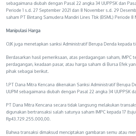
sebagaimana diubah dengan Pasal 22 angka 34 UUPPSK dan Pasa
Periode 1 s.d. 27 September 2021 dan 8 November s.d. 29 Desemb
saham PT Bintang Samudera Mandiri Lines Tbk (BSML) Periode 8 Ma
Manipulasi Harga
OJK juga menetapkan sanksi Administratif Berupa Denda kepada ti
Berdasarkan hasil pemeriksaan, atas perdagangan saham, IMPC 
perdagangan, keadaan pasar, atau harga saham di Bursa Efek yang
pihak sebagai berikut.
1.PT Dana Mitra Kencana dikenakan Sanksi Administratif Berupa D
UUPM sebagaimana diubah dengan Pasal 22 angka 34 UUPPSK da
PT Dana Mitra Kencana secara tidak langsung melakukan transaks
digunakan bertransaksi salah satunya saham IMPC kepada 17 (tuju
Rp43.729.255.000,00.
Bahwa transaksi dimaksud menciptakan gambaran semu atau meny