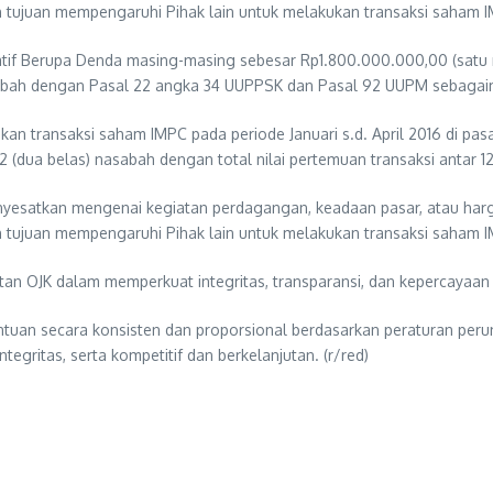
n tujuan mempengaruhi Pihak lain untuk melakukan transaksi saham 
if Berupa Denda masing-masing sebesar Rp1.800.000.000,00 (satu mil
ubah dengan Pasal 22 angka 34 UUPPSK dan Pasal 92 UUPM sebagai
an transaksi saham IMPC pada periode Januari s.d. April 2016 di p
 (dua belas) nasabah dengan total nilai pertemuan transaksi antar 
esatkan mengenai kegiatan perdagangan, keadaan pasar, atau harga
n tujuan mempengaruhi Pihak lain untuk melakukan transaksi saham 
an OJK dalam memperkuat integritas, transparansi, dan kepercayaan p
tuan secara konsisten dan proporsional berdasarkan peraturan pe
ntegritas, serta kompetitif dan berkelanjutan. (r/red)