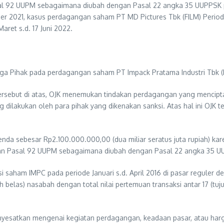
l 92 UUPM sebagaimana diubah dengan Pasal 22 angka 35 UUPPSK p
er 2021, kasus perdagangan saham PT MD Pictures Tbk (FILM) Period
ret s.d. 17 Juni 2022.
ga Pihak pada perdagangan saham PT Impack Pratama Industri Tbk (IMP
tersebut di atas, OJK menemukan tindakan perdagangan yang menci
 dilakukan oleh para pihak yang dikenakan sanksi. Atas hal ini OJK 
enda sebesar Rp2.100.000.000,00 (dua miliar seratus juta rupiah) ka
n Pasal 92 UUPM sebagaimana diubah dengan Pasal 22 angka 35 U
i saham IMPC pada periode Januari s.d. April 2016 di pasar reguler
h belas) nasabah dengan total nilai pertemuan transaksi antar 17 (t
esatkan mengenai kegiatan perdagangan, keadaan pasar, atau harga