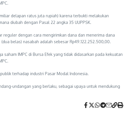
IMPC.
iar delapan ratus juta rupiah) karena terbukti melakukan
mana diubah dengan Pasal 22 angka 35 UUPPSK.
asar reguler dengan cara mengirimkan dana dan menerima dana
12 (dua belas) nasabah adalah sebesar Rp49.122.252.500,00.
 saham IMPC di Bursa Efek yang tidak didasarkan pada kekuatan
IMPC.
ublik terhadap industri Pasar Modal Indonesia.
rundang-undangan yang berlaku, sebagai upaya untuk mendukung