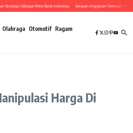
ategis Sebagai Mitra Bank Indonesia
Serapan Anggaran Terendah, Inspektorat S
Olahraga
Otomotif
Ragam
Manipulasi Harga Di