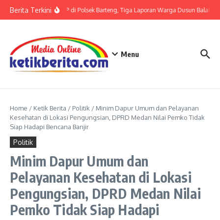
Lewati ke konten
Berita Terkini
Terkait LP di Polsek Barteng, Tiga Laporan Warga Dusun Balaka di
Menu
Home
/
Ketik Berita
/
Politik
/
Minim Dapur Umum dan Pelayanan
Kesehatan di Lokasi Pengungsian, DPRD Medan Nilai Pemko Tidak
Siap Hadapi Bencana Banjir
Politik
Minim Dapur Umum dan
Pelayanan Kesehatan di Lokasi
Pengungsian, DPRD Medan Nilai
Pemko Tidak Siap Hadapi