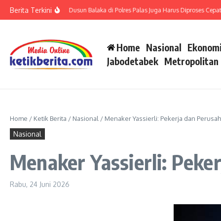
Lewati ke konten
Berita Terkini
 Tiga Laporan Warga Dusun Balaka di Polres Palas Juga Harus Diproses Cepat
Te
Home
Nasional
Ekonomi
Jabodetabek
Metropolitan
Home
/
Ketik Berita
/
Nasional
/
Menaker Yassierli: Pekerja dan Perusah
Nasional
Menaker Yassierli: Peker
Rabu, 24 Juni 2026