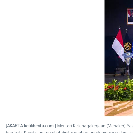
JAKARTA ketikberita.com |
Menteri Ketenagakerjaan (Menaker) Yas
berubah. Kemitraan tersebut dinilai penting untuk menjaga daya 