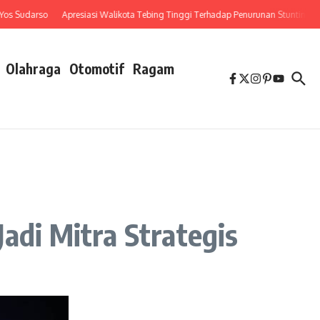
Sudarso
Apresiasi Walikota Tebing Tinggi Terhadap Penurunan Stunting Disa
Olahraga
Otomotif
Ragam
adi Mitra Strategis