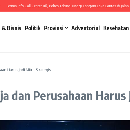
rima Info Call Center 110, Polres Tebing Tinggi Tangani Laka Lantas di Jalan Yos 
 & Bisnis
Politik
Provinsi
Adventorial
Kesehatan
aan Harus Jadi Mitra Strategis
ja dan Perusahaan Harus J