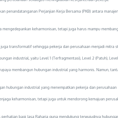
kan penandatanganan Perjanjian Kerja Bersama (PKB) antara manajeme
 hanya mengedepankan keharmonisan, tetapi juga harus mampu memba
 juga transformatif sehingga pekerja dan perusahaan menjadi mitra st
an industrial, yaitu Level 1 (Terfragmentasi), Level 2 (Patuh), Level 3
erupaya membangun hubungan industrial yang harmonis. Namun, tant
angan hubungan industrial yang menempatkan pekerja dan perusahaan 
 menjaga keharmonisan, tetapi juga untuk mendorong kemajuan perusah
perhatian bagi Jasa Raharja guna mendukung terwujudnya hubungan in