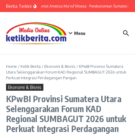
Lewati ke konten
Berita Terkini
KPwBI Sumut Ameriza Ma’ruf Moesa : Perekonomian Sumatera Utar
Menu
Home
/
Ketik Berita
/
Ekonomi & Bisnis
/
KPwBI Provinsi Sumatera
Utara Selenggarakan Forum KAD Regional SUMBAGUT 2026 untuk
Perkuat Integrasi Perdagangan Pangan
Ekonomi & Bisnis
KPwBI Provinsi Sumatera Utara
Selenggarakan Forum KAD
Regional SUMBAGUT 2026 untuk
Perkuat Integrasi Perdagangan