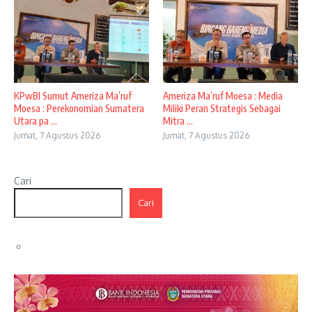
KPwBI Sumut Ameriza Ma’ruf
Ameriza Ma’ruf Moesa : Media
Moesa : Perekonomian Sumatera
Miliki Peran Strategis Sebagai
Utara pa ...
Mitra ...
Jumat, 7 Agustus 2026
Jumat, 7 Agustus 2026
Cari
Cari