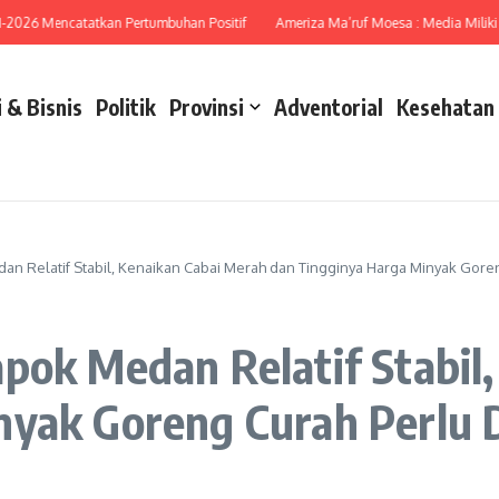
6 Mencatatkan Pertumbuhan Positif
Ameriza Ma’ruf Moesa : Media Miliki Peran
 & Bisnis
Politik
Provinsi
Adventorial
Kesehatan
dan Relatif Stabil, Kenaikan Cabai Merah dan Tingginya Harga Minyak Gore
pok Medan Relatif Stabil
nyak Goreng Curah Perlu 