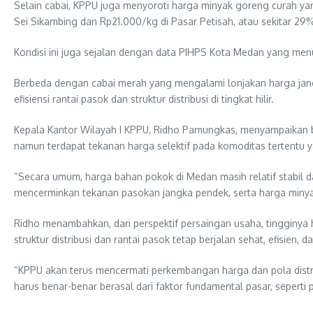
Selain cabai, KPPU juga menyoroti harga minyak goreng curah ya
Sei Sikambing dan Rp21.000/kg di Pasar Petisah, atau sekitar 2
Kondisi ini juga sejalan dengan data PIHPS Kota Medan yang men
Berbeda dengan cabai merah yang mengalami lonjakan harga jang
efisiensi rantai pasok dan struktur distribusi di tingkat hilir.
Kepala Kantor Wilayah I KPPU, Ridho Pamungkas, menyampaikan 
namun terdapat tekanan harga selektif pada komoditas tertentu y
“Secara umum, harga bahan pokok di Medan masih relatif stabil 
mencerminkan tekanan pasokan jangka pendek, serta harga minyak 
Ridho menambahkan, dari perspektif persaingan usaha, tingginy
struktur distribusi dan rantai pasok tetap berjalan sehat, efisien, 
“KPPU akan terus mencermati perkembangan harga dan pola distrib
harus benar-benar berasal dari faktor fundamental pasar, seperti 