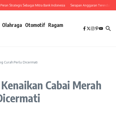
 Strategis Sebagai Mitra Bank Indonesia
Serapan Anggaran Terendah, Inspektora
Olahraga
Otomotif
Ragam
ng Curah Perlu Dicermati
, Kenaikan Cabai Merah
Dicermati