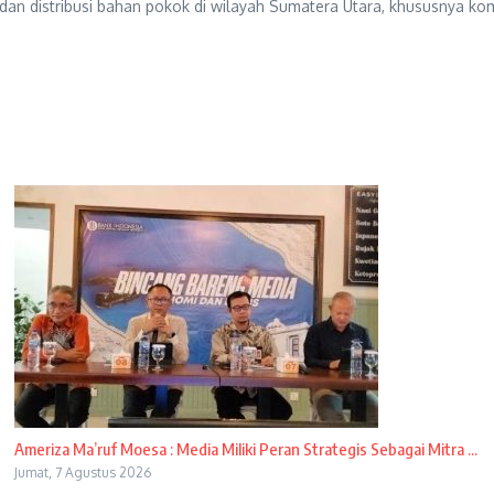
an distribusi bahan pokok di wilayah Sumatera Utara, khususnya kom
Ameriza Ma’ruf Moesa : Media Miliki Peran Strategis Sebagai Mitra ...
Jumat, 7 Agustus 2026