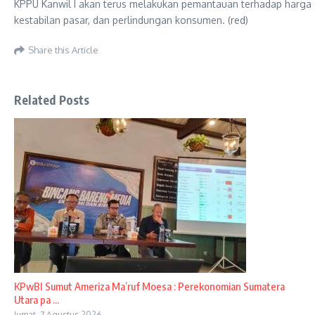
KPPU Kanwil I akan terus melakukan pemantauan terhadap harga d
kestabilan pasar, dan perlindungan konsumen. (red)
Share this Article
Related Posts
KPwBI Sumut Ameriza Ma’ruf Moesa : Perekonomian Sumatera
Utara pa ...
Jumat, 7 Agustus 2026