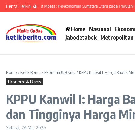
Lewati ke konten
Berita Terkini
mut Ameriza Ma’ruf Moesa : Perekonomian Sumatera Utara pada Triwulan II-202
Home
Nasional
Ekonomi
Jabodetabek
Metropolitan
Home
/
Ketik Berita
/
Ekonomi & Bisnis
/
KPPU Kanwil I: Harga Bapok Me
Ekonomi & Bisnis
KPPU Kanwil I: Harga Ba
dan Tingginya Harga Mi
Selasa, 26 Mei 2026