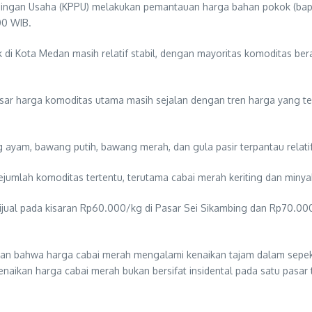
ingan Usaha (KPPU) melakukan pemantauan harga bahan pokok (bapok)
00 WIB.
i Kota Medan masih relatif stabil, dengan mayoritas komoditas bera
r harga komoditas utama masih sejalan dengan tren harga yang ter
g ayam, bawang putih, bawang merah, dan gula pasir terpantau relatif
umlah komoditas tertentu, terutama cabai merah keriting dan minya
 dijual pada kisaran Rp60.000/kg di Pasar Sei Sikambing dan Rp70.00
an bahwa harga cabai merah mengalami kenaikan tajam dalam sepekan
naikan harga cabai merah bukan bersifat insidental pada satu pasar