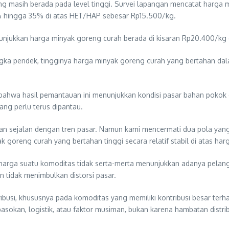
ng masih berada pada level tinggi. Survei lapangan mencatat harga
9% hingga 35% di atas HET/HAP sebesar Rp15.500/kg.
unjukkan harga minyak goreng curah berada di kisaran Rp20.400/kg d
ka pendek, tingginya harga minyak goreng curah yang bertahan dala
bahwa hasil pemantauan ini menunjukkan kondisi pasar bahan pokok
ang perlu terus dipantau.
dan sejalan dengan tren pasar. Namun kami mencermati dua pola yang
goreng curah yang bertahan tinggi secara relatif stabil di atas har
a harga suatu komoditas tidak serta-merta menunjukkan adanya pela
dan tidak menimbulkan distorsi pasar.
usi, khususnya pada komoditas yang memiliki kontribusi besar terha
pasokan, logistik, atau faktor musiman, bukan karena hambatan distri