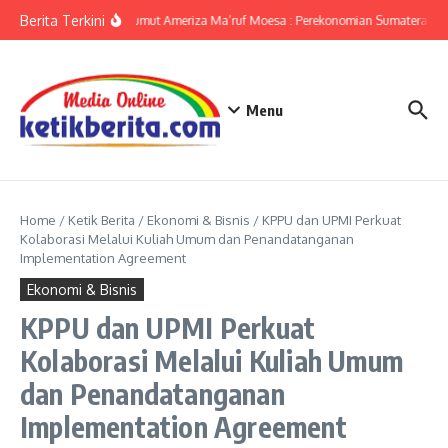
Lewati ke konten
Berita Terkini
KPwBI Sumut Ameriza Ma’ruf Moesa : Perekonomian Sumatera Utar
Menu
Home
/
Ketik Berita
/
Ekonomi & Bisnis
/
KPPU dan UPMI Perkuat
Kolaborasi Melalui Kuliah Umum dan Penandatanganan
Implementation Agreement
Ekonomi & Bisnis
KPPU dan UPMI Perkuat
Kolaborasi Melalui Kuliah Umum
dan Penandatanganan
Implementation Agreement