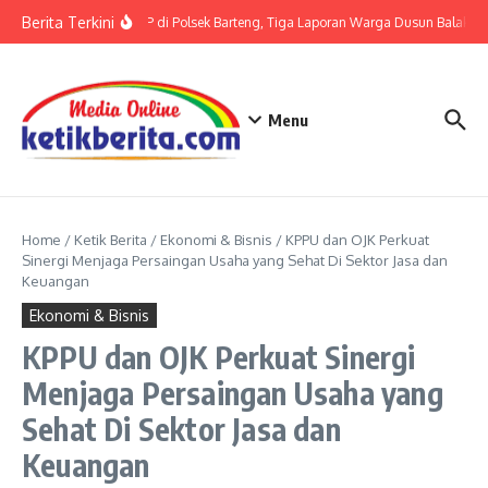
Lewati ke konten
Berita Terkini
Terkait LP di Polsek Barteng, Tiga Laporan Warga Dusun Balaka di
Menu
Home
/
Ketik Berita
/
Ekonomi & Bisnis
/
KPPU dan OJK Perkuat
Sinergi Menjaga Persaingan Usaha yang Sehat Di Sektor Jasa dan
Keuangan
Ekonomi & Bisnis
KPPU dan OJK Perkuat Sinergi
Menjaga Persaingan Usaha yang
Sehat Di Sektor Jasa dan
Keuangan