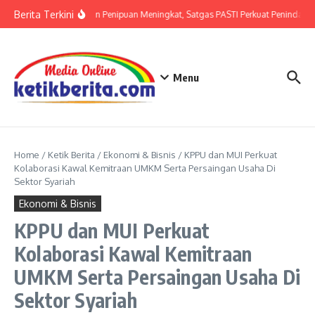
Lewati ke konten
Berita Terkini
Ancaman Penipuan Meningkat, Satgas PASTI Perkuat Penindakan
Menu
Home
/
Ketik Berita
/
Ekonomi & Bisnis
/
KPPU dan MUI Perkuat
Kolaborasi Kawal Kemitraan UMKM Serta Persaingan Usaha Di
Sektor Syariah
Ekonomi & Bisnis
KPPU dan MUI Perkuat
Kolaborasi Kawal Kemitraan
UMKM Serta Persaingan Usaha Di
Sektor Syariah