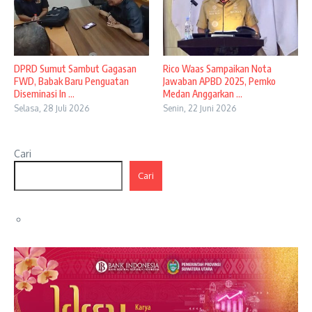
DPRD Sumut Sambut Gagasan
Rico Waas Sampaikan Nota
FWD, Babak Baru Penguatan
Jawaban APBD 2025, Pemko
Diseminasi In ...
Medan Anggarkan ...
Selasa, 28 Juli 2026
Senin, 22 Juni 2026
Cari
Cari