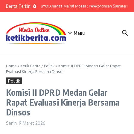
Lewati ke konten
Berita Terkini
KPwBI Sumut Ameriza Ma’ruf Moesa : Perekonomian Sumatera Utar
Menu
Home
/
Ketik Berita
/
Politik
/
Komisi II DPRD Medan Gelar Rapat
Evaluasi Kinerja Bersama Dinsos
Politik
Komisi II DPRD Medan Gelar
Rapat Evaluasi Kinerja Bersama
Dinsos
Senin, 9 Maret 2026