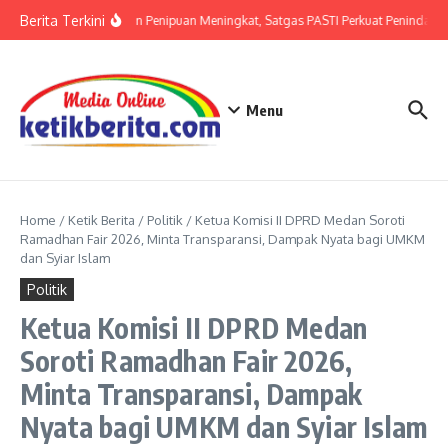
Lewati ke konten
Berita Terkini
Ancaman Penipuan Meningkat, Satgas PASTI Perkuat Penindakan
Menu
Home
/
Ketik Berita
/
Politik
/
Ketua Komisi II DPRD Medan Soroti
Ramadhan Fair 2026, Minta Transparansi, Dampak Nyata bagi UMKM
dan Syiar Islam
Politik
Ketua Komisi II DPRD Medan
Soroti Ramadhan Fair 2026,
Minta Transparansi, Dampak
Nyata bagi UMKM dan Syiar Islam