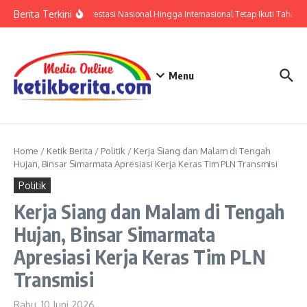
Lewati ke konten
Berita Terkini
Polri: Sertifikat Prestasi Nasional Hingga Internasional Tetap Ikuti Tahapan
Menu
Home
/
Ketik Berita
/
Politik
/
Kerja Siang dan Malam di Tengah
Hujan, Binsar Simarmata Apresiasi Kerja Keras Tim PLN Transmisi
Politik
Kerja Siang dan Malam di Tengah
Hujan, Binsar Simarmata
Apresiasi Kerja Keras Tim PLN
Transmisi
Rabu, 10 Juni 2026