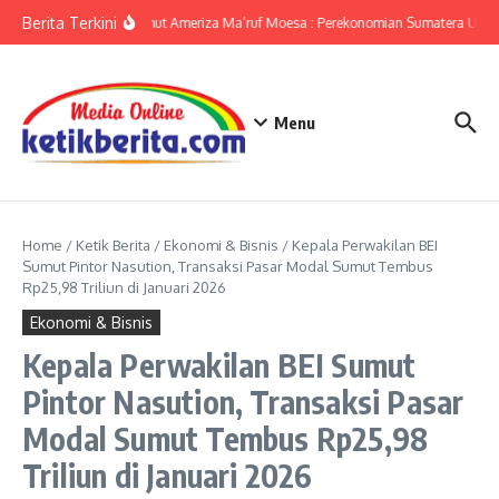
Lewati ke konten
Berita Terkini
KPwBI Sumut Ameriza Ma’ruf Moesa : Perekonomian Sumatera Utara 
Menu
Home
/
Ketik Berita
/
Ekonomi & Bisnis
/
Kepala Perwakilan BEI
Sumut Pintor Nasution, Transaksi Pasar Modal Sumut Tembus
Rp25,98 Triliun di Januari 2026
Ekonomi & Bisnis
Kepala Perwakilan BEI Sumut
Pintor Nasution, Transaksi Pasar
Modal Sumut Tembus Rp25,98
Triliun di Januari 2026