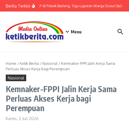
Lewati ke konten
Berita Terkini
Terkait LP di Polsek Barteng, Tiga Laporan Warga Dusun Balaka di
Menu
Home
/
Ketik Berita
/
Nasional
/
Kemnaker-FPPI Jalin Kerja Sama
Perluas Akses Kerja bagi Perempuan
Nasional
Kemnaker-FPPI Jalin Kerja Sama
Perluas Akses Kerja bagi
Perempuan
Kamis, 2 Juli 2026