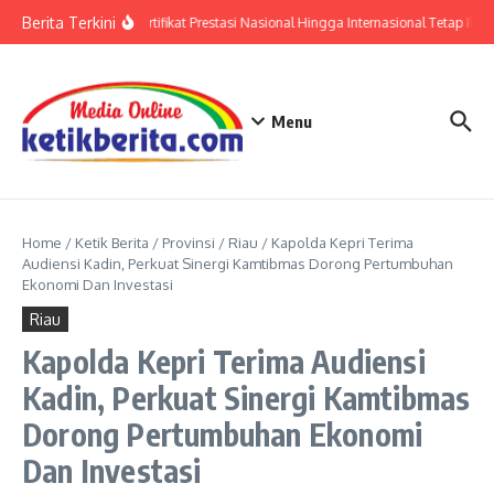
Lewati ke konten
Berita Terkini
Polri: Sertifikat Prestasi Nasional Hingga Internasional Tetap Ikut
Menu
Home
/
Ketik Berita
/
Provinsi
/
Riau
/
Kapolda Kepri Terima
Audiensi Kadin, Perkuat Sinergi Kamtibmas Dorong Pertumbuhan
Ekonomi Dan Investasi
Riau
Kapolda Kepri Terima Audiensi
Kadin, Perkuat Sinergi Kamtibmas
Dorong Pertumbuhan Ekonomi
Dan Investasi