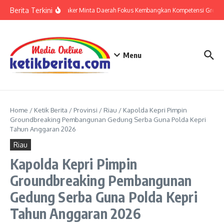
Lewati ke konten
Berita Terkini
Wamenaker Minta Daerah Fokus Kembangkan Kompetensi Green J
Menu
Home
/
Ketik Berita
/
Provinsi
/
Riau
/
Kapolda Kepri Pimpin
Groundbreaking Pembangunan Gedung Serba Guna Polda Kepri
Tahun Anggaran 2026
Riau
Kapolda Kepri Pimpin
Groundbreaking Pembangunan
Gedung Serba Guna Polda Kepri
Tahun Anggaran 2026