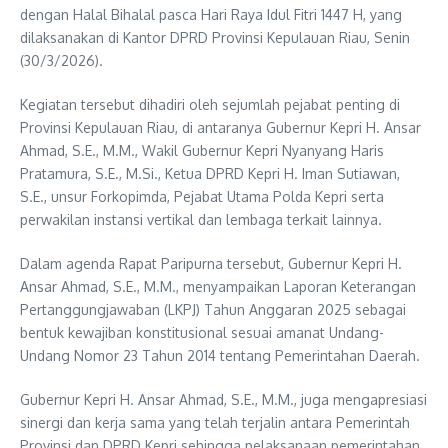
dengan Halal Bihalal pasca Hari Raya Idul Fitri 1447 H, yang
dilaksanakan di Kantor DPRD Provinsi Kepulauan Riau, Senin
(30/3/2026).
Kegiatan tersebut dihadiri oleh sejumlah pejabat penting di
Provinsi Kepulauan Riau, di antaranya Gubernur Kepri H. Ansar
Ahmad, S.E., M.M., Wakil Gubernur Kepri Nyanyang Haris
Pratamura, S.E., M.Si., Ketua DPRD Kepri H. Iman Sutiawan,
S.E., unsur Forkopimda, Pejabat Utama Polda Kepri serta
perwakilan instansi vertikal dan lembaga terkait lainnya.
Dalam agenda Rapat Paripurna tersebut, Gubernur Kepri H.
Ansar Ahmad, S.E., M.M., menyampaikan Laporan Keterangan
Pertanggungjawaban (LKPJ) Tahun Anggaran 2025 sebagai
bentuk kewajiban konstitusional sesuai amanat Undang-
Undang Nomor 23 Tahun 2014 tentang Pemerintahan Daerah.
Gubernur Kepri H. Ansar Ahmad, S.E., M.M., juga mengapresiasi
sinergi dan kerja sama yang telah terjalin antara Pemerintah
Provinsi dan DPRD Kepri sehingga pelaksanaan pemerintahan