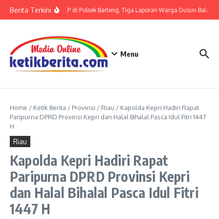
Lewati ke konten
Berita Terkini
Terkait LP di Polsek Barteng, Tiga Laporan Warga Dusun Balaka di
Menu
Home
/
Ketik Berita
/
Provinsi
/
Riau
/
Kapolda Kepri Hadiri Rapat
Paripurna DPRD Provinsi Kepri dan Halal Bihalal Pasca Idul Fitri 1447
H
Riau
Kapolda Kepri Hadiri Rapat
Paripurna DPRD Provinsi Kepri
dan Halal Bihalal Pasca Idul Fitri
1447 H