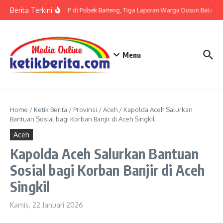
Lewati ke konten
Berita Terkini
Terkait LP di Polsek Barteng, Tiga Laporan Warga Dusun Balaka di
Menu
Home
/
Ketik Berita
/
Provinsi
/
Aceh
/
Kapolda Aceh Salurkan
Bantuan Sosial bagi Korban Banjir di Aceh Singkil
Aceh
Kapolda Aceh Salurkan Bantuan
Sosial bagi Korban Banjir di Aceh
Singkil
Kamis, 22 Januari 2026