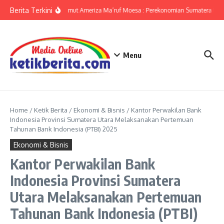
Lewati ke konten
Berita Terkini
KPwBI Sumut Ameriza Ma’ruf Moesa : Perekonomian Sumatera Utara
Menu
Home
/
Ketik Berita
/
Ekonomi & Bisnis
/
Kantor Perwakilan Bank
Indonesia Provinsi Sumatera Utara Melaksanakan Pertemuan
Tahunan Bank Indonesia (PTBI) 2025
Ekonomi & Bisnis
Kantor Perwakilan Bank
Indonesia Provinsi Sumatera
Utara Melaksanakan Pertemuan
Tahunan Bank Indonesia (PTBI)