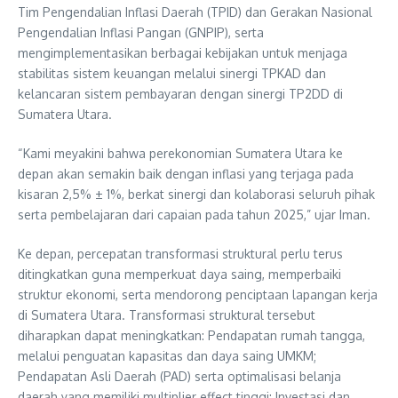
Tim Pengendalian Inflasi Daerah (TPID) dan Gerakan Nasional
Pengendalian Inflasi Pangan (GNPIP), serta
mengimplementasikan berbagai kebijakan untuk menjaga
stabilitas sistem keuangan melalui sinergi TPKAD dan
kelancaran sistem pembayaran dengan sinergi TP2DD di
Sumatera Utara.
“Kami meyakini bahwa perekonomian Sumatera Utara ke
depan akan semakin baik dengan inflasi yang terjaga pada
kisaran 2,5% ± 1%, berkat sinergi dan kolaborasi seluruh pihak
serta pembelajaran dari capaian pada tahun 2025,” ujar Iman.
Ke depan, percepatan transformasi struktural perlu terus
ditingkatkan guna memperkuat daya saing, memperbaiki
struktur ekonomi, serta mendorong penciptaan lapangan kerja
di Sumatera Utara. Transformasi struktural tersebut
diharapkan dapat meningkatkan: Pendapatan rumah tangga,
melalui penguatan kapasitas dan daya saing UMKM;
Pendapatan Asli Daerah (PAD) serta optimalisasi belanja
daerah yang memiliki multiplier effect tinggi; Investasi dan