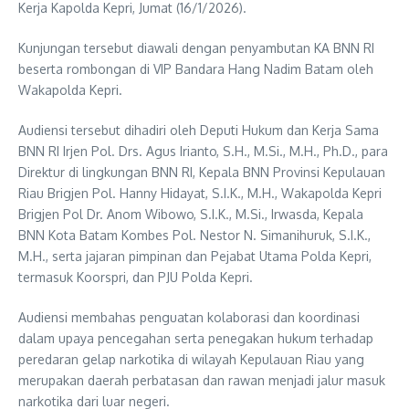
Kerja Kapolda Kepri, Jumat (16/1/2026).
Kunjungan tersebut diawali dengan penyambutan KA BNN RI
beserta rombongan di VIP Bandara Hang Nadim Batam oleh
Wakapolda Kepri.
Audiensi tersebut dihadiri oleh Deputi Hukum dan Kerja Sama
BNN RI Irjen Pol. Drs. Agus Irianto, S.H., M.Si., M.H., Ph.D., para
Direktur di lingkungan BNN RI, Kepala BNN Provinsi Kepulauan
Riau Brigjen Pol. Hanny Hidayat, S.I.K., M.H., Wakapolda Kepri
Brigjen Pol Dr. Anom Wibowo, S.I.K., M.Si., Irwasda, Kepala
BNN Kota Batam Kombes Pol. Nestor N. Simanihuruk, S.I.K.,
M.H., serta jajaran pimpinan dan Pejabat Utama Polda Kepri,
termasuk Koorspri, dan PJU Polda Kepri.
Audiensi membahas penguatan kolaborasi dan koordinasi
dalam upaya pencegahan serta penegakan hukum terhadap
peredaran gelap narkotika di wilayah Kepulauan Riau yang
merupakan daerah perbatasan dan rawan menjadi jalur masuk
narkotika dari luar negeri.