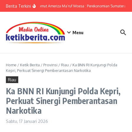
Lewati ke konten
Berita Terkini
KPwBI Sumut Ameriza Ma’ruf Moesa : Perekonomian Sumatera Utar
Menu
Home
/
Ketik Berita
/
Provinsi
/
Riau
/
Ka BNN RI Kunjungi Polda
Kepri, Perkuat Sinergi Pemberantasan Narkotika
Riau
Ka BNN RI Kunjungi Polda Kepri,
Perkuat Sinergi Pemberantasan
Narkotika
Sabtu, 17 Januari 2026