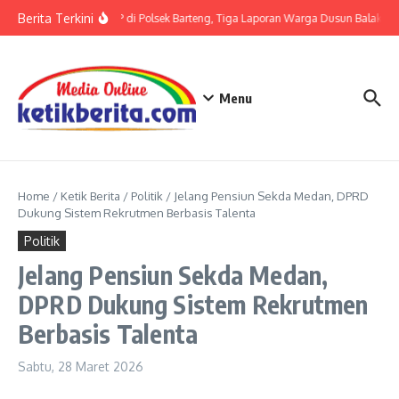
Lewati ke konten
Berita Terkini
Terkait LP di Polsek Barteng, Tiga Laporan Warga Dusun Balaka di 
Menu
Home
/
Ketik Berita
/
Politik
/
Jelang Pensiun Sekda Medan, DPRD
Dukung Sistem Rekrutmen Berbasis Talenta
Politik
Jelang Pensiun Sekda Medan,
DPRD Dukung Sistem Rekrutmen
Berbasis Talenta
Sabtu, 28 Maret 2026