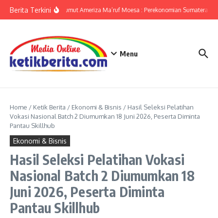
Lewati ke konten
Berita Terkini
KPwBI Sumut Ameriza Ma’ruf Moesa : Perekonomian Sumatera Utar
Menu
Home
/
Ketik Berita
/
Ekonomi & Bisnis
/
Hasil Seleksi Pelatihan
Vokasi Nasional Batch 2 Diumumkan 18 Juni 2026, Peserta Diminta
Pantau Skillhub
Ekonomi & Bisnis
Hasil Seleksi Pelatihan Vokasi
Nasional Batch 2 Diumumkan 18
Juni 2026, Peserta Diminta
Pantau Skillhub