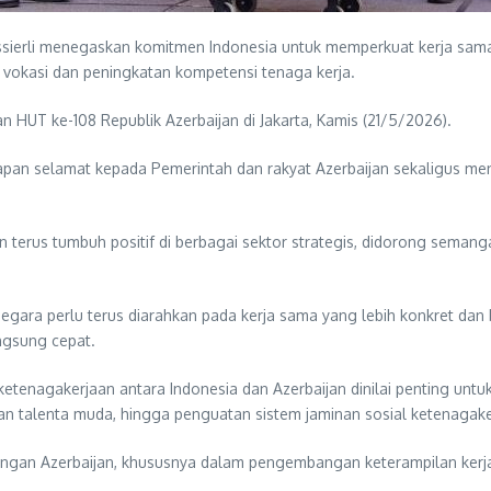
ssierli menegaskan komitmen Indonesia untuk memperkuat kerja s
 vokasi dan peningkatan kompetensi tenaga kerja.
HUT ke-108 Republik Azerbaijan di Jakarta, Kamis (21/5/2026).
pan selamat kepada Pemerintah dan rakyat Azerbaijan sekaligus men
jan terus tumbuh positif di berbagai sektor strategis, didorong se
egara perlu terus diarahkan pada kerja sama yang lebih konkret dan 
ngsung cepat.
tenagakerjaan antara Indonesia dan Azerbaijan dinilai penting untu
an talenta muda, hingga penguatan sistem jaminan sosial ketenagake
engan Azerbaijan, khususnya dalam pengembangan keterampilan kerja,