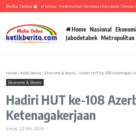
Lewati ke konten
Berita Terkini
umut Ameriza Ma’ruf Moesa : Perekonomian Sumatera Utara pada Triwulan II-202
Home
Nasional
Ekonomi
Jabodetabek
Metropolitan
Home
/
Ketik Berita
/
Ekonomi & Bisnis
/
Hadiri HUT ke-108 Azerbaijan
Ekonomi & Bisnis
Hadiri HUT ke-108 Azer
Ketenagakerjaan
Jumat, 22 Mei 2026