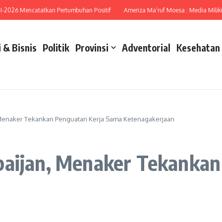
6 Mencatatkan Pertumbuhan Positif
Ameriza Ma’ruf Moesa : Media Miliki Peran
 & Bisnis
Politik
Provinsi
Adventorial
Kesehatan
, Menaker Tekankan Penguatan Kerja Sama Ketenagakerjaan
baijan, Menaker Tekanka