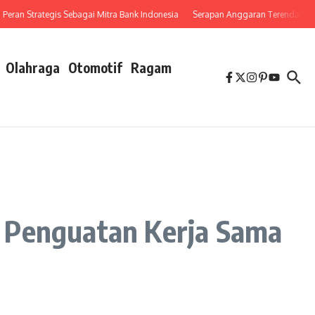
 Strategis Sebagai Mitra Bank Indonesia
Serapan Anggaran Terendah, Inspektor
Olahraga
Otomotif
Ragam
n Penguatan Kerja Sama