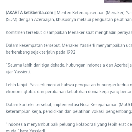
JAKARTA ketikberita.com |
Menteri Ketenagakerjaan (Menaker) Ya
(SDM) dengan Azerbaijan, khususnya melalui penguatan pelatihan
Komitmen tersebut disampaikan Menaker saat menghadiri perayaan 
Dalam kesempatan tersebut, Menaker Yassierli menyampaikan uca
berkembang sejak terjalin pada 1992.
“Selama lebih dari tiga dekade, hubungan Indonesia dan Azerbai
ujar Yassierli.
Lebih lanjut, Yassierli menilai bahwa penguatan hubungan kedua n
ekonomi global dan perubahan kebutuhan dunia kerja yang berla
Dalam konteks tersebut, implementasi Nota Kesepahaman (MoU) ke
keterampilan kerja, pendidikan dan pelatihan vokasi, pengembang
“Indonesia menyambut baik peluang kolaborasi yang lebih erat d
muda,” kata Yassierli.