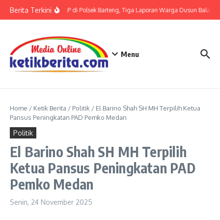
Lewati ke konten
Berita Terkini
Terkait LP di Polsek Barteng, Tiga Laporan Warga Dusun Balaka d
Menu
Home
/
Ketik Berita
/
Politik
/
El Barino Shah SH MH Terpilih Ketua
Pansus Peningkatan PAD Pemko Medan
Politik
El Barino Shah SH MH Terpilih
Ketua Pansus Peningkatan PAD
Pemko Medan
Senin, 24 November 2025