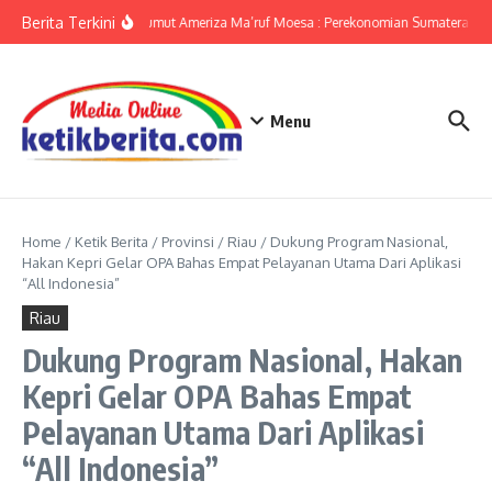
Lewati ke konten
Berita Terkini
KPwBI Sumut Ameriza Ma’ruf Moesa : Perekonomian Sumatera Utar
Menu
Home
/
Ketik Berita
/
Provinsi
/
Riau
/
Dukung Program Nasional,
Hakan Kepri Gelar OPA Bahas Empat Pelayanan Utama Dari Aplikasi
“All Indonesia”
Riau
Dukung Program Nasional, Hakan
Kepri Gelar OPA Bahas Empat
Pelayanan Utama Dari Aplikasi
“All Indonesia”