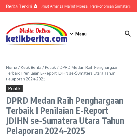
Lewati ke konten
Berita Terkini
KPwBI Sumut Ameriza Ma’ruf Moesa : Perekonomian Sumatera Utar
Menu
Home
/
Ketik Berita
/
Politik
/
DPRD Medan Raih Penghargaan
Terbaik I Penilaian E-Report JDIHN se-Sumatera Utara Tahun
Pelaporan 2024-2025
Politik
DPRD Medan Raih Penghargaan
Terbaik I Penilaian E-Report
JDIHN se-Sumatera Utara Tahun
Pelaporan 2024-2025