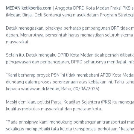
MEDAN ketikberita.com |
Anggota DPRD Kota Medan Fraksi PKS se
(Medan, Binjai, Deli Serdang) yang masuk dalam Program Strateg
Datuk menegaskan, pihaknya berharap pembangunan BRT tidak m
depan. Menurutnya, pemerintah harus memastikan seluruh skema
masyarakat.
Selain itu, Datuk mengaku DPRD Kota Medan tidak pernah dilibat
pengawasan dan penganggaran, DPRD seharusnya mendapat info
“Kami berharap proyek PSN ini tidak membebani APBD Kota Medan
diundang dalam proses perencanaan atas kebijakan ini. Tahu-tah
kepada wartawan di Medan, Rabu, (10/06/2026).
Meski demikian, politisi Partai Keadilan Sejahtera (PKS) itu m
kualitas mobilitas masyarakat dan penataan kota.
“Pada prinsipnya kami mendukung pembangunan transportasi mass
sekaligus memperbaiki tata kelola transportasi perkotaan,” katany