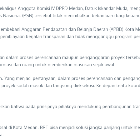
kaligus Anggota Komisi IV DPRD Medan, Datuk Iskandar Muda, mengi
is Nasional (PSN) tersebut tidak menimbulkan beban baru bagi keu
embebani Anggaran Pendapatan dan Belanja Daerah (APBD) Kota M
 pembiayaan berjalan transparan dan tidak mengganggu program pe
kan dalam proses perencanaan maupun penganggaran proyek tersebut.
rmasi dan ruang untuk memberikan masukan sejak awal.
. Yang menjadi pertanyaan, dalam proses perencanaan dan pengangg
u proyek sudah masuk dan langsung dieksekusi. Ke depan tentu koor
enegaskan bahwa pada prinsipnya pihaknya mendukung pembangunan tr
al di Kota Medan. BRT bisa menjadi solusi jangka panjang untuk m
a.