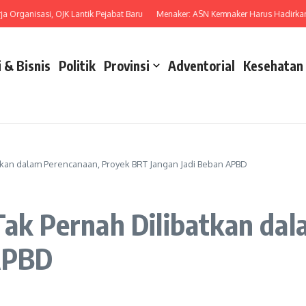
anisasi, OJK Lantik Pejabat Baru
Menaker: ASN Kemnaker Harus Hadirkan Dam
 & Bisnis
Politik
Provinsi
Adventorial
Kesehatan
an dalam Perencanaan, Proyek BRT Jangan Jadi Beban APBD
k Pernah Dilibatkan dal
APBD