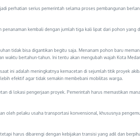
njadi perhatian serius pemerintah selama proses pembangunan berl
 penanaman kembali dengan jumlah tiga kali lipat dari pohon yang d
an tidak bisa digantikan begitu saja. Menanam pohon baru memang 
 waktu bertahun-tahun. Ini tentu akan mengubah wajah Kota Medan
aat ini adalah meningkatnya kemacetan di sejumlah titik proyek aki
ng lebih efektif agar tidak semakin membebani mobilitas warga.
tan di lokasi pengerjaan proyek. Pemerintah harus memastikan manaje
an oleh pelaku usaha transportasi konvensional, khususnya pengem
tetapi harus dibarengi dengan kebijakan transisi yang adil dan berp