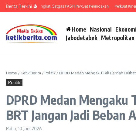
Lewati ke konten
Berita Terkini
an Penipuan Meningkat, Satgas PASTI Perkuat Penindakan
Perkuat Kinerja Org
Home
Nasional
Ekonomi
Jabodetabek
Metropolitan
Home
/
Ketik Berita
/
Politik
/
DPRD Medan Mengaku Tak Pernah Dilibatk
Politik
DPRD Medan Mengaku Ta
BRT Jangan Jadi Beban 
Rabu, 10 Juni 2026