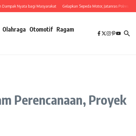
pak Nyata bagi Masyarakat
Gelapkan Sepeda Motor, Jatanras Polres Tebing 
Olahraga
Otomotif
Ragam
am Perencanaan, Proyek