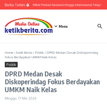
Lewati ke konten
Berita Terkini
Polri: Sertifikat Prestasi Nasional Hingga Internasional Tetap Ikuti
Menu
Home
/
Ketik Berita
/
Politik
/
DPRD Medan Desak Diskoperindag
Fokus Berdayakan UMKM Naik Kelas
Politik
DPRD Medan Desak
Diskoperindag Fokus Berdayakan
UMKM Naik Kelas
Minggu, 17 Mei 2026