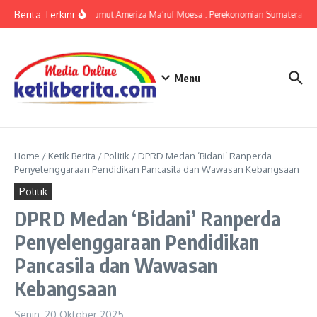
Lewati ke konten
Berita Terkini
KPwBI Sumut Ameriza Ma’ruf Moesa : Perekonomian Sumatera Utar
Menu
Home
/
Ketik Berita
/
Politik
/
DPRD Medan ‘Bidani’ Ranperda
Penyelenggaraan Pendidikan Pancasila dan Wawasan Kebangsaan
Politik
DPRD Medan ‘Bidani’ Ranperda
Penyelenggaraan Pendidikan
Pancasila dan Wawasan
Kebangsaan
Senin, 20 Oktober 2025