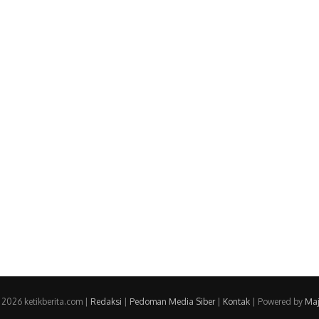
 2026 ketikberita.com |
Redaksi
|
Pedoman Media Siber
|
Kontak
| Powered by
Maj