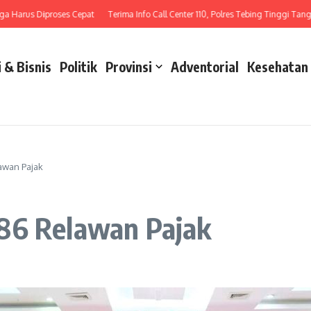
rus Diproses Cepat
Terima Info Call Center 110, Polres Tebing Tinggi Tangani L
 & Bisnis
Politik
Provinsi
Adventorial
Kesehatan
awan Pajak
86 Relawan Pajak