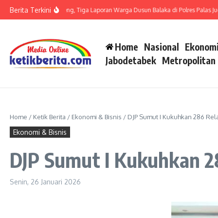
Lewati ke konten
Berita Terkini
it LP di Polsek Barteng, Tiga Laporan Warga Dusun Balaka di Polres Palas Juga Ha
Home
Nasional
Ekonomi
Jabodetabek
Metropolitan
Home
/
Ketik Berita
/
Ekonomi & Bisnis
/
DJP Sumut I Kukuhkan 286 Rel
Ekonomi & Bisnis
DJP Sumut I Kukuhkan 2
Senin, 26 Januari 2026