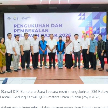
k (Kanwil DJP) Sumatera Utara I secara resmi mengukuhkan 286 Relaw
antai 8 Gedung Kanwil DJP Sumatera Utara I, Senin (26/1/2026).
jak dalam mendukung edukasi dan layanan perpajakan kepada masyara