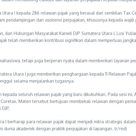
Utara I kepada 286 relawan pajak yang berasal dari sembilan Tax Ce
ram pendampingan dan asistensi perpajakan, khususnya kepada wajib p
n, dan Hubungan Masyarakat Kanwil DJP Sumatera Utara I, Lusi Yuli
jak telah memberikan kontribusi signifikan dalam memperluas jangk
ahasiswa, tetapi juga berperan nyata dalam memberikan layanan perp
Sumatera Utara I juga memberikan penghargaan kepada 11 Relawan Paj
si unggul selama menjalankan tugasnya.
kepada seluruh relawan pajak yang baru dikukuhkan. Pada sesi ini, A
i Coretax. Materi tersebut bertujuan membekali relawan dengan pe
 DJP.
a I berharap para relawan pajak dapat menjadi mitra strategis dala
 dunia akademik dengan praktik perpajakan di lapangan. (r/red)