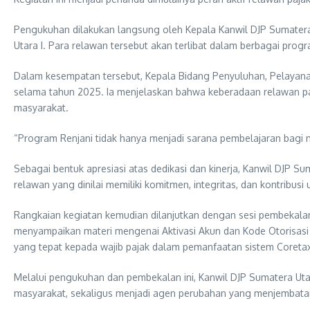
Pengukuhan dilakukan langsung oleh Kepala Kanwil DJP Sumatera 
Utara I. Para relawan tersebut akan terlibat dalam berbagai prog
Dalam kesempatan tersebut, Kepala Bidang Penyuluhan, Pelayana
selama tahun 2025. Ia menjelaskan bahwa keberadaan relawan pa
masyarakat.
“Program Renjani tidak hanya menjadi sarana pembelajaran bagi m
Sebagai bentuk apresiasi atas dedikasi dan kinerja, Kanwil DJP 
relawan yang dinilai memiliki komitmen, integritas, dan kontribu
Rangkaian kegiatan kemudian dilanjutkan dengan sesi pembekalan 
menyampaikan materi mengenai Aktivasi Akun dan Kode Otorisas
yang tepat kepada wajib pajak dalam pemanfaatan sistem Coretax
Melalui pengukuhan dan pembekalan ini, Kanwil DJP Sumatera Utar
masyarakat, sekaligus menjadi agen perubahan yang menjembatani