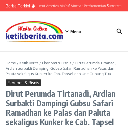
Lewati ke konten
Berita Terkini
KPwBI Sumut Ameriza Ma’ruf Moesa : Perekonomian Sumatera Utar
Menu
Home
/
Ketik Berita
/
Ekonomi & Bisnis
/
Dirut Perumda Tirtanadi,
Ardian Surbakti Dampingi Gubsu Safari Ramadhan ke Palas dan
Paluta sekaligus Kunker ke Cab. Tapsel dan Unit Gunung Tua
Ekonomi & Bisnis
Dirut Perumda Tirtanadi, Ardian
Surbakti Dampingi Gubsu Safari
Ramadhan ke Palas dan Paluta
sekaligus Kunker ke Cab. Tapsel