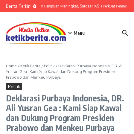
Lewati ke konten
Berita Terkini
Ancaman Penipuan Meningkat, Satgas PASTI Perkuat Penindakan
Menu
Home
/
Ketik Berita
/
Politik
/
Deklarasi Purbaya Indonesia, DR. Ali
Yusran Gea : Kami Siap Kawal dan Dukung Program Presiden
Prabowo dan Menkeu Purbaya
Politik
Deklarasi Purbaya Indonesia, DR.
Ali Yusran Gea : Kami Siap Kawal
dan Dukung Program Presiden
Prabowo dan Menkeu Purbaya