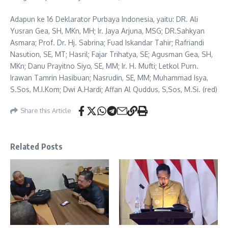
Adapun ke 16 Deklarator Purbaya Indonesia, yaitu: DR. Ali
Yusran Gea, SH, MKn, MH; Ir. Jaya Arjuna, MSG; DR.Sahkyan
Asmara; Prof. Dr. Hj. Sabrina; Fuad Iskandar Tahir; Rafriandi
Nasution, SE, MT; Hasril; Fajar Trihatya, SE; Agusman Gea, SH,
MKn; Danu Prayitno Siyo, SE, MM; Ir. H. Mufti; Letkol Purn.
Irawan Tamrin Hasibuan; Nasrudin, SE, MM; Muhammad Isya,
S.Sos, M.I.Kom; Dwi A.Hardi; Affan Al Quddus, S,Sos, M.Si. (red)
Share this Article
Related Posts