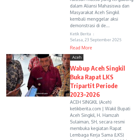
dalam Aliansi Mahasiswa dan
Masyarakat Aceh Singkil
kembali menggelar aksi
demonstrasi di de...
Ketik Berita
Selasa, 23 September 2025
Read More
Aceh
Wabup Aceh Singkil
Buka Rapat LKS
Tripartit Periode
2023–2026
ACEH SINGKIL (Aceh)
ketikberita.com | Wakil Bupati
Aceh Singkil, H. Hamzah
Sulaiman, SH, secara resmi
membuka kegiatan Rapat
Lembaga Kerja Sama (LKS)