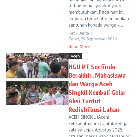
terhadap masyarakat yang
membutuhkan. Pada hari ini,
lembaga tersebut memberikan
santunan kepada warga k...
Ketik Berita
Senin, 29 September 2025
Read More
Aceh
HGU PT Socfindo
Berakhir, Mahasiswa
dan Warga Aceh
Singkil Kembali Gelar
Aksi Tuntut
Redistribusi Lahan
ACEH SINGKIL (Aceh)
ketikberita.com | Untuk ketiga
kalinya sejak Agustus 2025,
ratusan massa yang tergabung