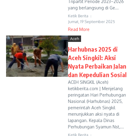
Tripartit Periode 2023–2026
yang berlangsung di Ge...
Ketik Berita
Jumat, 19 September 2025
Read More
Aceh
Harhubnas 2025 di
Aceh Singkil: Aksi
Nyata Perbaikan Jalan
dan Kepedulian Sosial
ACEH SINGKIL (Aceh)
ketikberita.com | Menjelang
peringatan Hari Perhubungan
Nasional (Harhubnas) 2025,
pemerintah Aceh Singkil
menunjukkan aksi nyata di
lapangan. Kepala Dinas
Perhubungan Syamun Nst,...
Ketik Berita