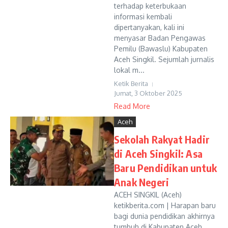
terhadap keterbukaan
informasi kembali
dipertanyakan, kali ini
menyasar Badan Pengawas
Pemilu (Bawaslu) Kabupaten
Aceh Singkil. Sejumlah jurnalis
lokal m...
Ketik Berita
Jumat, 3 Oktober 2025
Read More
Aceh
Sekolah Rakyat Hadir
di Aceh Singkil: Asa
Baru Pendidikan untuk
Anak Negeri
ACEH SINGKIL (Aceh)
ketikberita.com | Harapan baru
bagi dunia pendidikan akhirnya
tumbuh di Kabupaten Aceh