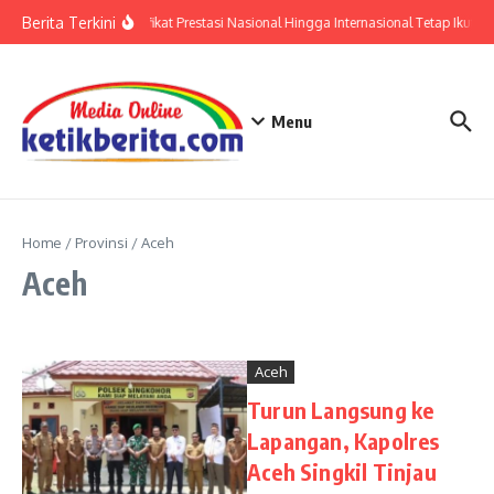
Lewati ke konten
Berita Terkini
Polri: Sertifikat Prestasi Nasional Hingga Internasional Tetap Ikuti T
Menu
Home
/
Provinsi
/
Aceh
Aceh
Aceh
Turun Langsung ke
Lapangan, Kapolres
Aceh Singkil Tinjau