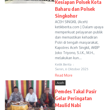
Kesiapan Polsek Kota
Baharu dan Polsek
Singkohor
ACEH SINGKIL (Aceh)
ketikberita.com | Dalam upaya
memperkuat pelayanan publik
dan memastikan kehadiran
Polri di tengah masyarakat,
Kapolres Aceh Singkil, AKBP
Joko Triyono, S.I.K., M.H.,
melakukan kun...
Ketik Berita
Senin, 6 Oktober 2025
Read More
Aceh
Pemdes Takal Pasir
Gelar Peringatan
Maulid Nabi