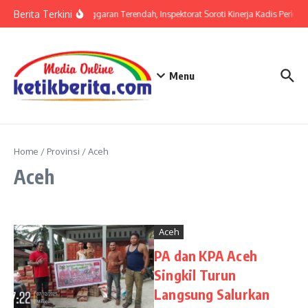
Lewati ke konten
Berita Terkini
Serapan Anggaran Terendah, Inspektorat Soroti Kinerja Kadis Perkimc
Menu
Home
/
Provinsi
/
Aceh
Aceh
Aceh
PA dan KPA Aceh
Singkil Turun
Langsung Salurkan