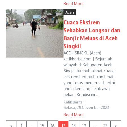
Read More
Aceh
Cuaca Ekstrem
Sebabkan Longsor dan
Banjir Meluas di Aceh
Singkil
ACEH SINGKIL (Aceh)
ketikberita.com | Sejumlah
wilayah di Kabupaten Aceh
Singkil lumpuh akibat cuaca
ekstrem berupa hujan lebat
yang terus-menerus disertai
angin kencang sejak awal
pekan. Kondisi ini ...
Ketik Berita
Selasa, 25 November 2025
Read More
1
...
15
16
17
18
19
...
23