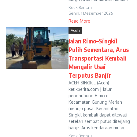
Ketik Berita
Senin, 1 Desember 2025
Read More
Aceh
Jalan Rimo–Singkil
Pulih Sementara, Arus
Transportasi Kembali
Mengalir Usai
Terputus Banjir
ACEH SINGKIL (Aceh)
ketikberita.com | Jalur
penghubung Rimo di
Kecamatan Gunung Meriah
menuju pusat Kecamatan
Singkil kembali dapat dilewati
setelah sempat putus diterjang
banjir. Arus kendaraan mulai...
Ketik Berita