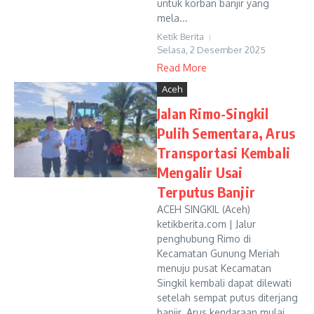
untuk korban banjir yang
mela...
Ketik Berita
Selasa, 2 Desember 2025
Read More
Aceh
Jalan Rimo-Singkil
Pulih Sementara, Arus
Transportasi Kembali
Mengalir Usai
Terputus Banjir
ACEH SINGKIL (Aceh)
ketikberita.com | Jalur
penghubung Rimo di
Kecamatan Gunung Meriah
menuju pusat Kecamatan
Singkil kembali dapat dilewati
setelah sempat putus diterjang
banjir. Arus kendaraan mulai...