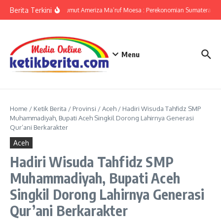
Lewati ke konten
Berita Terkini
KPwBI Sumut Ameriza Ma’ruf Moesa : Perekonomian Sumatera Utar
Menu
Home
/
Ketik Berita
/
Provinsi
/
Aceh
/
Hadiri Wisuda Tahfidz SMP
Muhammadiyah, Bupati Aceh Singkil Dorong Lahirnya Generasi
Qur’ani Berkarakter
Aceh
Hadiri Wisuda Tahfidz SMP
Muhammadiyah, Bupati Aceh
Singkil Dorong Lahirnya Generasi
Qur’ani Berkarakter