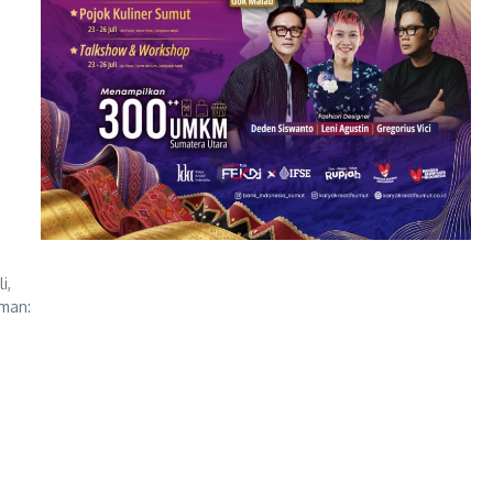
i,
Aman: