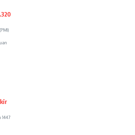
.320
(PMI)
tuan
kir
 1447