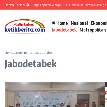
Lewati ke konten
Berita Terkini
 di Polsek Barteng, Tiga Laporan Warga Dusun Balaka di Polres Palas Juga Harus 
Home
Nasional
Ekonomi
Jabodetabek
Metropolitan
Home
/
Ketik Berita
/
Jabodetabek
Jabodetabek
T