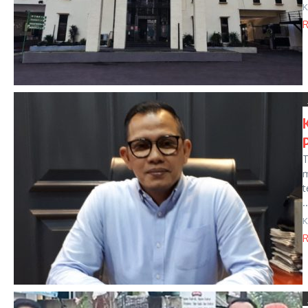
K
R
T
m
t
..
K
R