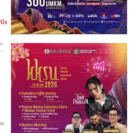
tis
an
..
ari