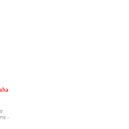
aha
ng
ng ...