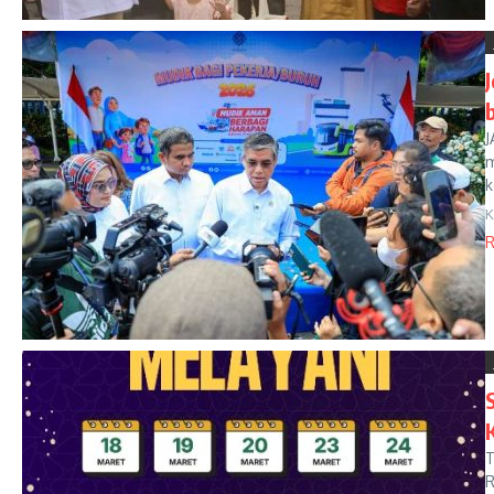
J
m
k
K
R
T
R