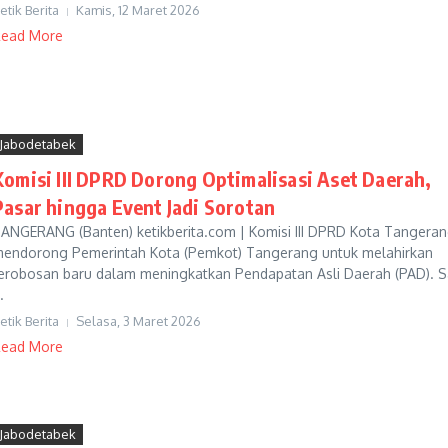
etik Berita
Kamis, 12 Maret 2026
ead More
Jabodetabek
Komisi III DPRD Dorong Optimalisasi Aset Daerah,
Pasar hingga Event Jadi Sorotan
ANGERANG (Banten) ketikberita.com | Komisi III DPRD Kota Tangera
endorong Pemerintah Kota (Pemkot) Tangerang untuk melahirkan
erobosan baru dalam meningkatkan Pendapatan Asli Daerah (PAD). S
.
etik Berita
Selasa, 3 Maret 2026
ead More
Jabodetabek