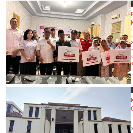
T
k
t
..
K
R
T
H
p