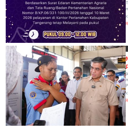
T
m
K
R
J
m
P
K
R