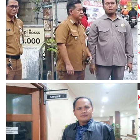
T
k
T
K
R
T
T
b
K