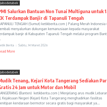
Jabodetabek
PMI Salurkan Bantuan Non Tunai Multiguna untuk 1
KK Terdampak Banjir di Tapanuli Tengah
APANULI TENGAH (Sumut) ketikberita.com | Palang Merah Indonesia 
embali menyalurkan dukungan kemanusiaan kepada masyarakat
erdampak banjir di Kabupaten Tapanuli Tengah melalui program Ban
.
etik Berita
Sabtu, 14 Maret 2026
ead More
Jabodetabek
Mudik Tenang, Kejari Kota Tangerang Sediakan Par
Gratis 24 Jam untuk Motor dan Mobil
ANGERANG (Banten) ketikberita.com | Menjelang arus mudik Lebaran
, Kejaksaan Negeri (Kejari) Kota Tangerang menghadirkan fasilitas
enitipan kendaraan bermotor secara gratis bagi masyarakat ya...