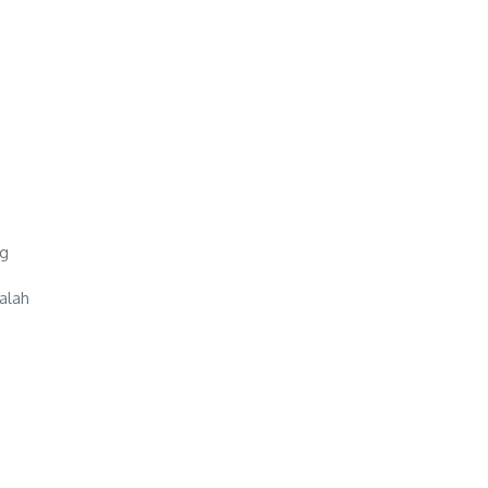
ng
alah