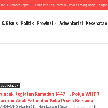
Diproses Cepat
Terima Info Call Center 110, Polres Tebing Tinggi Tangani Laka L
 & Bisnis
Politik
Provinsi
Adventorial
Kesehatan
Jabodetabek
Puncak Kegiatan Ramadan 1447 H, Pokja WHTR
Santuni Anak Yatim dan Buka Puasa Bersama
ANGERANG (Banten) ketikberita.com | Suasana hangat penuh