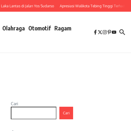
antas di Jalan Yos Sudarso
Apresiasi Walikota Tebing Tinggi Terhadap Penuru
Olahraga
Otomotif
Ragam
Cari
Cari