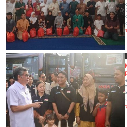
k
K
k
K
R
B
Y
p
K
R