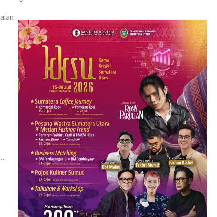
aian
i
s
..