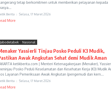
angerang tetap berkomitmen untuk memberikan pelayanan kepada
asya...
etik Berita
Selasa, 17 Maret 2026
ead More
Jabodetabek
Nasional
Menaker Yassierli Tinjau Posko Peduli K3 Mudik,
Pastikan Awak Angkutan Sehat demi Mudik Aman
AKARTA ketikberita.com | Menteri Ketenagakerjaan (Menaker), Yassierl
eninjau Posko Peduli Keselamatan dan Kesehatan Kerja (K3) Mudik 
os Layanan Pemeriksaan Awak Angkutan (pengemudi dan kern...
etik Berita
Selasa, 17 Maret 2026
ead More