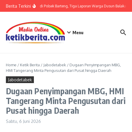
Lewati ke konten
Berita Terkini
Terkait LP di Polsek Barteng, Tiga Laporan Warga Dusun Balaka di P
Menu
Home
/
Ketik Berita
/
Jabodetabek
/
Dugaan Penyimpangan MBG,
HMI Tangerang Minta Pengusutan dari Pusat hingga Daerah
Jabodetabek
Dugaan Penyimpangan MBG, HMI
Tangerang Minta Pengusutan dari
Pusat hingga Daerah
Sabtu, 6 Juni 2026