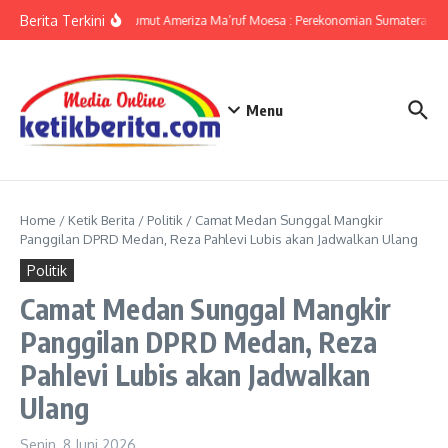
Lewati ke konten
Berita Terkini
KPwBI Sumut Ameriza Ma’ruf Moesa : Perekonomian Sumatera Utar
Menu
Home
/
Ketik Berita
/
Politik
/
Camat Medan Sunggal Mangkir
Panggilan DPRD Medan, Reza Pahlevi Lubis akan Jadwalkan Ulang
Politik
Camat Medan Sunggal Mangkir
Panggilan DPRD Medan, Reza
Pahlevi Lubis akan Jadwalkan
Ulang
Senin, 8 Juni 2026