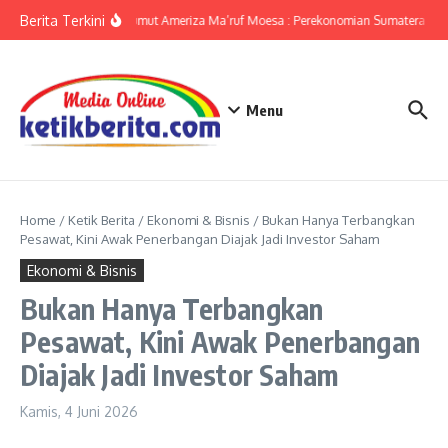
Lewati ke konten
Berita Terkini
KPwBI Sumut Ameriza Ma’ruf Moesa : Perekonomian Sumatera Utar
Menu
Home
/
Ketik Berita
/
Ekonomi & Bisnis
/
Bukan Hanya Terbangkan
Pesawat, Kini Awak Penerbangan Diajak Jadi Investor Saham
Ekonomi & Bisnis
Bukan Hanya Terbangkan
Pesawat, Kini Awak Penerbangan
Diajak Jadi Investor Saham
Kamis, 4 Juni 2026